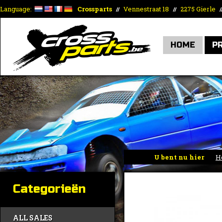
Language:
Crossparts
Vennestraat 18
2275 Gierle
//
//
/
HOME
P
U bent nu hier
H
Categorieën
ALL SALES