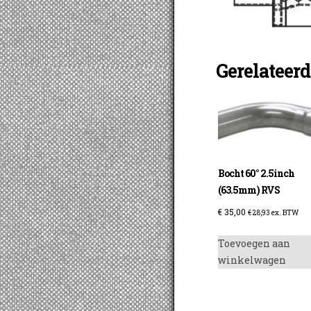
Gerelateer
Bocht 60° 2.5inch
(63.5mm) RVS
€
35,00
€
28,93
ex. BTW
Toevoegen aan
winkelwagen