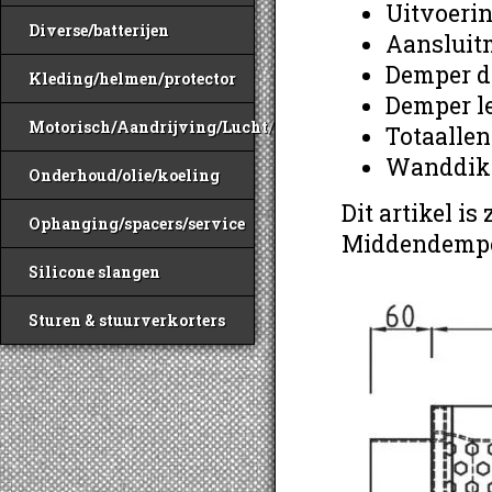
Uitvoerin
Diverse/batterijen
Aansluit
Demper d
Kleding/helmen/protector
Demper l
Motorisch/Aandrijving/Lucht/Benzine
Totaalle
Wanddikt
Onderhoud/olie/koeling
Dit artikel i
Ophanging/spacers/service
Middendemper
Silicone slangen
Sturen & stuurverkorters