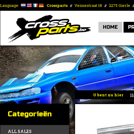
Language:
Crossparts
Vennestraat 18
2275 Gierle
//
//
/
HOME
P
U bent nu hier
H
Categorieën
ALL SALES