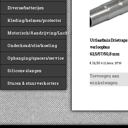
Diverse/batterijen
Kleding/helmen/protector
Motorisch/Aandrijving/Lucht/Benzine
Uitlaatbuis Drietraps
Onderhoud/olie/koeling
verloopbus
63,5/57/50,8 mm
Ophanging/spacers/service
€
16,50
€
13,64
ex. BTW
Silicone slangen
Toevoegen aan
winkelwagen
Sturen & stuurverkorters