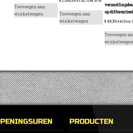
€
1.350,00
€
1.115,70
ex. BTW
versnellingsba
Toevoegen aan
op differentie
winkelwagen
Toevoegen aan
winkelwagen
€
49,50
€
40,91
ex.
enzine
Toevoegen aa
winkelwage
OPENINGSUREN
PRODUCTEN