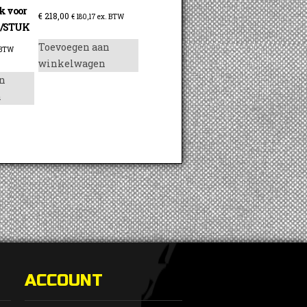
k voor
€
218,00
€
180,17
ex. BTW
el/STUK
Toevoegen aan
 BTW
winkelwagen
n
n
ACCOUNT