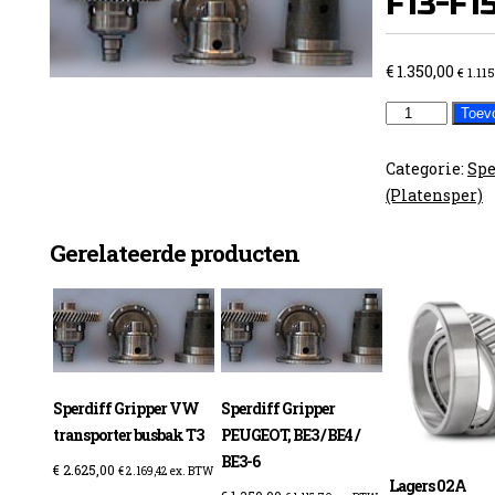
F13-F15
€
1.350,00
€
1.11
Sperdiff
Toev
Gripper
F10-
Categorie:
Spe
F13-
(Platensper)
F15-
F17
Gerelateerde producten
Opel
aantal
Sperdiff Gripper VW
Sperdiff Gripper
transporter busbak T3
PEUGEOT, BE3 / BE4 /
BE3-6
€
2.625,00
€
2.169,42
ex. BTW
Lagers 02A