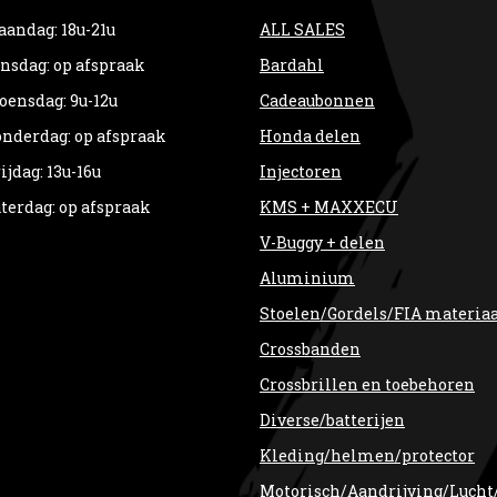
andag: 18u-21u
ALL SALES
nsdag: op afspraak
Bardahl
ensdag: 9u-12u
Cadeaubonnen
nderdag: op afspraak
Honda delen
ijdag: 13u-16u
Injectoren
terdag: op afspraak
KMS + MAXXECU
V-Buggy + delen
Aluminium
Stoelen/Gordels/FIA materia
Crossbanden
Crossbrillen en toebehoren
Diverse/batterijen
Kleding/helmen/protector
Motorisch/Aandrijving/Lucht