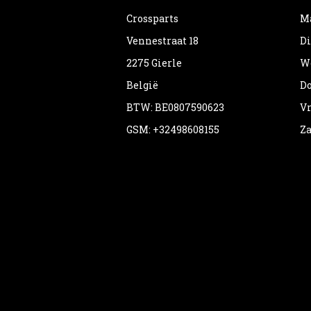
Crossparts
Ma
Vennestraat 18
Di
2275 Gierle
Wo
België
Do
BTW: BE0807590623
Vr
GSM: +32498608155
Za