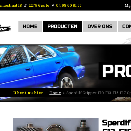
nnestraat 18
2275 Gierle
04 98 60 81 55
Mij
//
//
HOME
PRODUCTEN
OVER ONS
CO
PR
U bent nu hier
Home
»
Sperdiff Gripper F10-F13-F15-F17 O
Sperdif