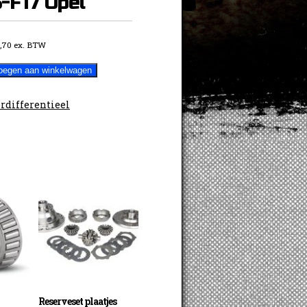
-F17 Opel
5,70
ex. BTW
oegen aan winkelwagen
rdifferentieel
Reserveset plaatjes