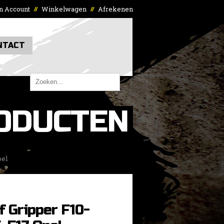
n Account
Winkelwagen
Afrekenen
//
//
NTACT
ODUCTEN
pel
f Gripper F10-