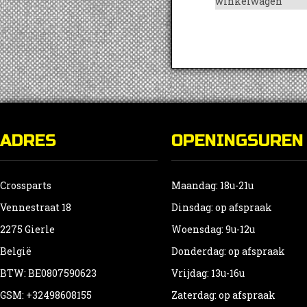
winkelwagen
ADRES
OPENINGSUREN
Crossparts
Maandag: 18u-21u
Vennestraat 18
Dinsdag: op afspraak
2275 Gierle
Woensdag: 9u-12u
België
Donderdag: op afspraak
BTW: BE0807590623
Vrijdag: 13u-16u
GSM: +32498608155
Zaterdag: op afspraak