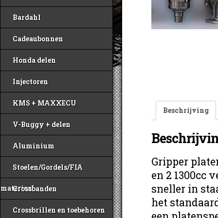
Bardahl
Cadeaubonnen
Honda delen
Injectoren
KMS + MAXXECU
Beschrijving
V-Buggy + delen
Beschrijvi
Aluminium
Gripper plate
Stoelen/Gordels/FIA
en 2 1300cc v
sneller in st
materiaal
Crossbanden
het standaard
Crossbrillen en toebehoren
een platenspe