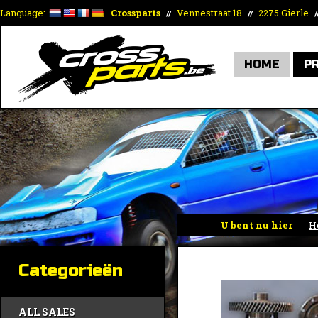
Language:
Crossparts
Vennestraat 18
2275 Gierle
//
//
/
HOME
P
U bent nu hier
H
Categorieën
ALL SALES