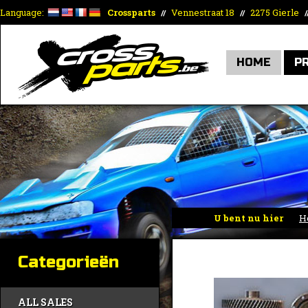
Language:
Crossparts
Vennestraat 18
2275 Gierle
//
//
/
HOME
P
U bent nu hier
H
Categorieën
ALL SALES