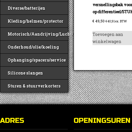
versnellingsbak voo
Diverse/batterijen
op differentieel/STU
Kleding/helmen/protector
€
49,50
€
40,91
ex. BTW
Motorisch/Aandrijving/Lucht/Benzine
Toevoegen aan
winkelwagen
Onderhoud/olie/koeling
Ophanging/spacers/service
Silicone slangen
Sturen & stuurverkorters
ADRES
OPENINGSUREN