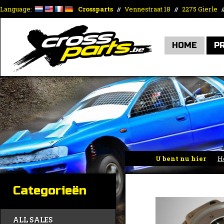
Language:
Crossparts
Vennestraat 18
2275 Gierle
//
//
/
HOME
P
U bent nu hier
H
Categorieën
ALL SALES