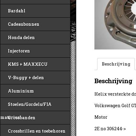
Bardahl
Cadeaubonnen
Honda delen
Injectoren
Beschrijving
KMS + MAXXECU
V-Buggy + delen
Beschrijving
Aluminium
Helix versterkte d
Stoelen/Gordels/FIA
Volkswagen Golf GTI
Motor
materiaal
Crossbanden
2E no 306244->
Crossbrillen en toebehoren