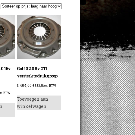
2.0 16v
Golf 3 2.0 8v GTI
versterkte drukgroep
€
404,00
€
333,88
ex. BTW
x. BTW
Toevoegen aan
n
winkelwagen
n