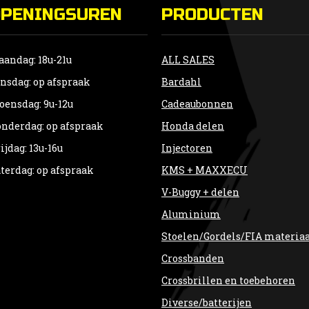
OPENINGSUREN
PRODUCTEN
andag: 18u-21u
ALL SALES
nsdag: op afspraak
Bardahl
ensdag: 9u-12u
Cadeaubonnen
nderdag: op afspraak
Honda delen
ijdag: 13u-16u
Injectoren
terdag: op afspraak
KMS + MAXXECU
V-Buggy + delen
Aluminium
Stoelen/Gordels/FIA materia
Crossbanden
Crossbrillen en toebehoren
Diverse/batterijen