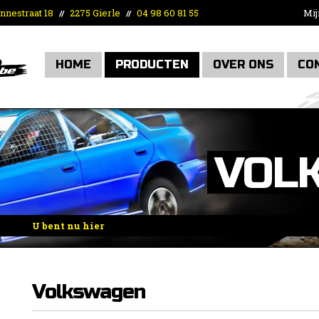
nnestraat 18
2275 Gierle
04 98 60 81 55
Mij
//
//
HOME
PRODUCTEN
OVER ONS
CO
VOL
U bent nu hier
Home
»
Motorisch/Aandrijving/Lucht/Benzine
»
Koppelingen
Helix
»
Volkswagen
Volkswagen