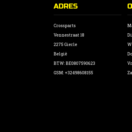
ADRES
Crossparts
Ma
Vennestraat 18
Di
2275 Gierle
Wo
België
Do
BTW: BE0807590623
Vr
GSM: +32498608155
Za