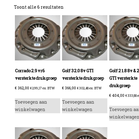
Gesorteerd
Toont alle 6 resultaten
op
prijs:
laag
naar
hoog
Corrado 2.9 vr6
Golf 3 2.0 8v GTI
Golf 2 1.8 8v & 
versterkte drukgroep
versterkte drukgroep
GTI versterkte
drukgroep
€
362,00
€
366,00
€
299,17
ex. BTW
€
302,48
ex. BTW
€
404,00
€
333,88
e
Toevoegen aan
Toevoegen aan
winkelwagen
winkelwagen
Toevoegen aa
winkelwage