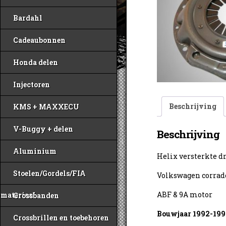
Bardahl
Cadeaubonnen
Honda delen
Injectoren
Beschrijving
KMS + MAXXECU
V-Buggy + delen
Beschrijving
Aluminium
Helix versterkte d
Stoelen/Gordels/FIA
Volkswagen corrado
ABF & 9A motor
materiaal
Crossbanden
Bouwjaar 1992-199
Crossbrillen en toebehoren