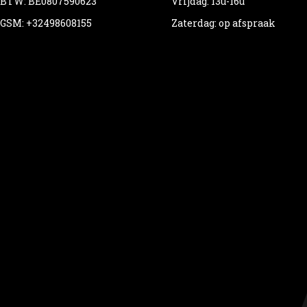
BTW: BE0807590623
Vrijdag: 13u-16u
GSM: +32498608155
Zaterdag: op afspraak