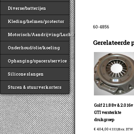
Diverse/batterijen
Kleding/helmen/protector
60-4856
Motorisch/Aandrijving/Lucht/Benzine
Gerelateerde 
Onderhoud/olie/koeling
Ophanging/spacers/service
Silicone slangen
Sturen & stuurverkorters
Golf 2 1.8 8v & 2.0 16v
GTI versterkte
drukgroep
€
404,00
€
333,88
ex. BTW