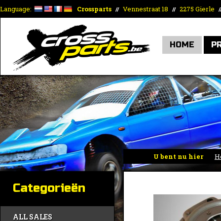
Language:
Crossparts
Vennestraat 18
2275 Gierle
//
//
/
HOME
P
U bent nu hier
H
Categorieën
ALL SALES