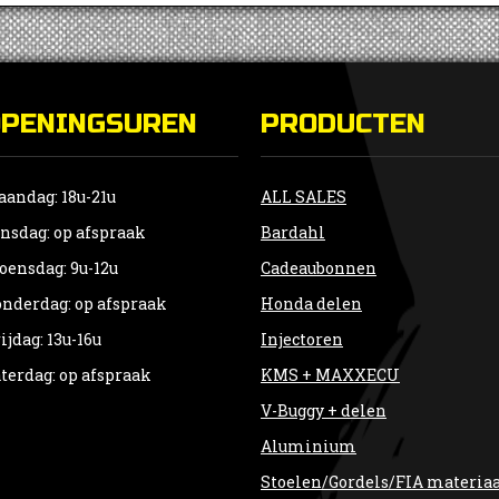
OPENINGSUREN
PRODUCTEN
andag: 18u-21u
ALL SALES
nsdag: op afspraak
Bardahl
ensdag: 9u-12u
Cadeaubonnen
nderdag: op afspraak
Honda delen
ijdag: 13u-16u
Injectoren
terdag: op afspraak
KMS + MAXXECU
V-Buggy + delen
Aluminium
Stoelen/Gordels/FIA materia