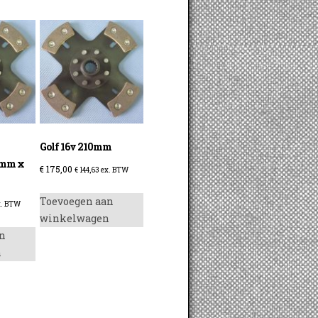
Golf 16v 210mm
0mm x
€
175,00
€
144,63
ex. BTW
Toevoegen aan
. BTW
winkelwagen
n
n