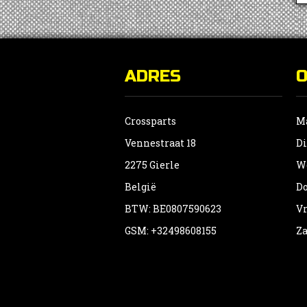
ADRES
Crossparts
Ma
Vennestraat 18
Di
2275 Gierle
Wo
België
Do
BTW: BE0807590623
Vr
GSM: +32498608155
Za