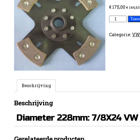
€
175,00
€
144,63
Golf
Toev
16v
228mm
Categorie:
VW
24T
aantal
Beschrijving
Beschrijving
Diameter 228mm: 7/8X24 VW 
Gerelateerde producten