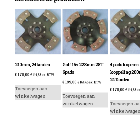
enzine
210mm, 24tanden
Golf 16v 228mm 28T
4 pads koperen
6pads
koppeling 20
€
175,00
€
144,63
ex. BTW
24Tanden
€
199,00
€
164,46
ex. BTW
Toevoegen aan
€
175,00
€
144,63
ex
winkelwagen
Toevoegen aan
winkelwagen
Toevoegen aa
winkelwage