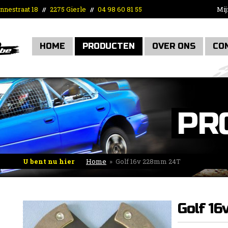
nnestraat 18
2275 Gierle
04 98 60 81 55
Mij
//
//
HOME
PRODUCTEN
OVER ONS
CO
PR
U bent nu hier
Home
»
Golf 16v 228mm 24T
Golf 1