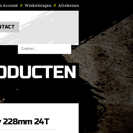
n Account
Winkelwagen
Afrekenen
//
//
NTACT
ODUCTEN
6v 228mm 24T