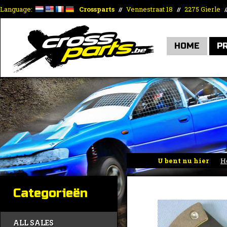
Language:
Crossparts
Vennestraat 18
2275 Gierle
//
//
/
HOME
P
U bent nu hier
H
Categorieën
ALL SALES