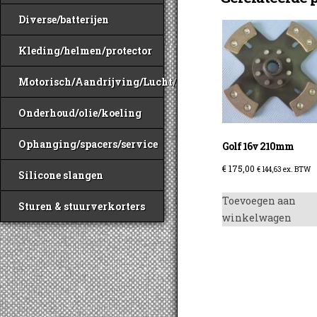
Diverse/batterijen
Kleding/helmen/protector
Motorisch/Aandrijving/Lucht/Benzine
Onderhoud/olie/koeling
Ophanging/spacers/service
Golf 16v 210mm
€
175,00
€
144,63
ex. BTW
Silicone slangen
Toevoegen aan
Sturen & stuurverkorters
winkelwagen