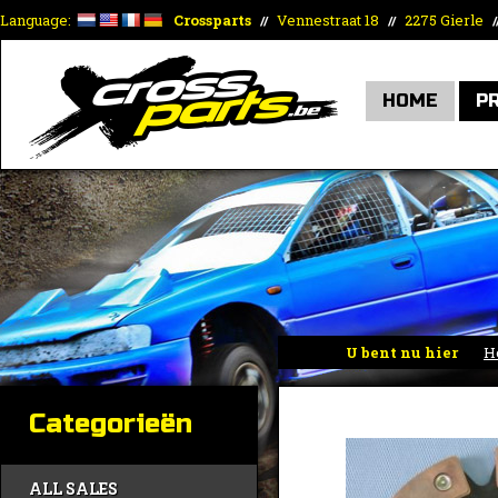
Language:
Crossparts
Vennestraat 18
2275 Gierle
//
//
/
HOME
P
U bent nu hier
H
Categorieën
ALL SALES