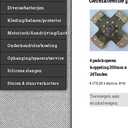
Gerelateerde 
Diverse/batterijen
Kleding/helmen/protector
Motorisch/Aandrijving/Lucht/Benzine
Onderhoud/olie/koeling
Ophanging/spacers/service
4 pads koperen
koppeling 200mm x
Silicone slangen
24Tanden
Sturen & stuurverkorters
€
175,00
€
144,63
ex. BTW
Toevoegen aan
winkelwagen