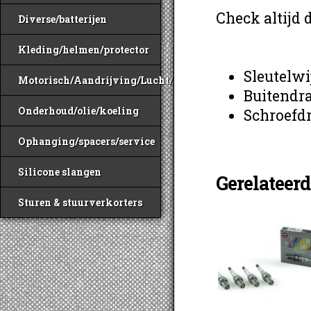
Check altijd 
Diverse/batterijen
Kleding/helmen/protector
Sleutelwi
Motorisch/Aandrijving/Lucht/Benzine
Buitendr
Onderhoud/olie/koeling
Schroefdr
Ophanging/spacers/service
Silicone slangen
Gerelateer
Sturen & stuurverkorters