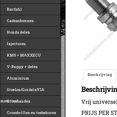
Bardahl
Cadeaubonnen
Honda delen
Injectoren
KMS + MAXXECU
V-Buggy + delen
Beschrijving
Aluminium
Beschrijvi
Stoelen/Gordels/FIA
Vrij univers
materiaal
Crossbanden
PRIJS PER ST
Crossbrillen en toebehoren