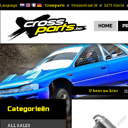
Language:
Crossparts
Vennestraat 18
2275 Gierle
//
//
/
HOME
P
U bent nu hier
H
Categorieën
ALL SALES