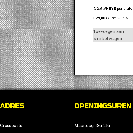
NGK PFR7B per stuk
€
29,00
€
23,97
ex. BTW
Toevoegen aan
winkelwagen
ADRES
OPENINGSUREN
Crossparts
Maandag: 18u-21u