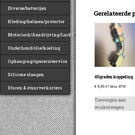
Diverse/batterijen
Gerelateerde 
Kleding/helmen/protector
Motorisch/Aandrijving/Lucht/Benzine
Onderhoud/olie/koeling
Ophanging/spacers/service
Silicone slangen
45graden koppeling
€
9,00
€
7,44
ex. BTW
Sturen & stuurverkorters
Toevoegen aan
winkelwagen