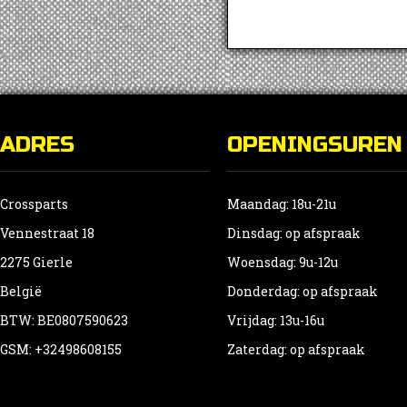
ADRES
OPENINGSUREN
Crossparts
Maandag: 18u-21u
Vennestraat 18
Dinsdag: op afspraak
2275 Gierle
Woensdag: 9u-12u
België
Donderdag: op afspraak
BTW: BE0807590623
Vrijdag: 13u-16u
GSM: +32498608155
Zaterdag: op afspraak