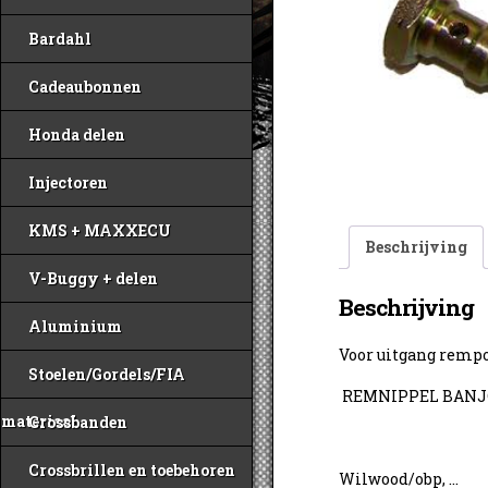
Bardahl
Cadeaubonnen
Honda delen
Injectoren
KMS + MAXXECU
Beschrijving
V-Buggy + delen
Beschrijving
Aluminium
Voor uitgang rem
Stoelen/Gordels/FIA
REMNIPPEL BANJO
materiaal
Crossbanden
Crossbrillen en toebehoren
Wilwood/obp, …