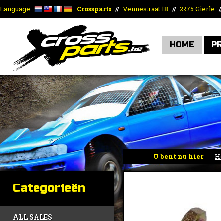
Language:
Crossparts
Vennestraat 18
2275 Gierle
//
//
/
HOME
P
U bent nu hier
H
Categorieën
ALL SALES