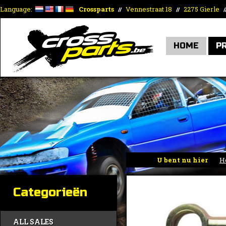
Language:
Crossparts
Vennestraat 18
2275 Gierle
//
//
/
HOME
P
U bent nu hier
H
Categorieën
ALL SALES