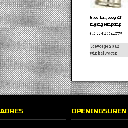
Groot banjooog 20°
Ingang rempomp
€
15,00
€
12,40
ex. BTW
Toevoegen aan
winkelwagen
ADRES
OPENINGSUREN