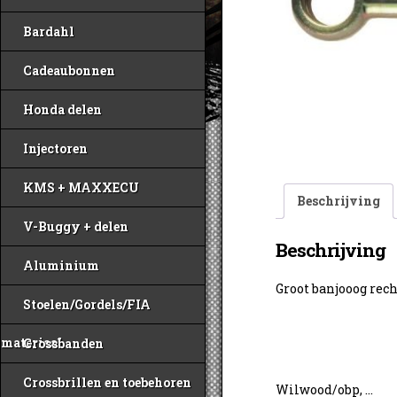
Bardahl
Cadeaubonnen
Honda delen
Injectoren
KMS + MAXXECU
Beschrijving
V-Buggy + delen
Beschrijving
Aluminium
Groot banjooog rec
Stoelen/Gordels/FIA
materiaal
Crossbanden
Crossbrillen en toebehoren
Wilwood/obp, …