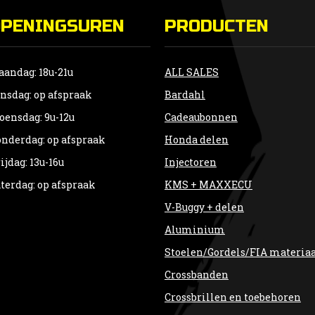
OPENINGSUREN
PRODUCTEN
andag: 18u-21u
ALL SALES
nsdag: op afspraak
Bardahl
ensdag: 9u-12u
Cadeaubonnen
nderdag: op afspraak
Honda delen
ijdag: 13u-16u
Injectoren
terdag: op afspraak
KMS + MAXXECU
V-Buggy + delen
Aluminium
Stoelen/Gordels/FIA materia
Crossbanden
Crossbrillen en toebehoren