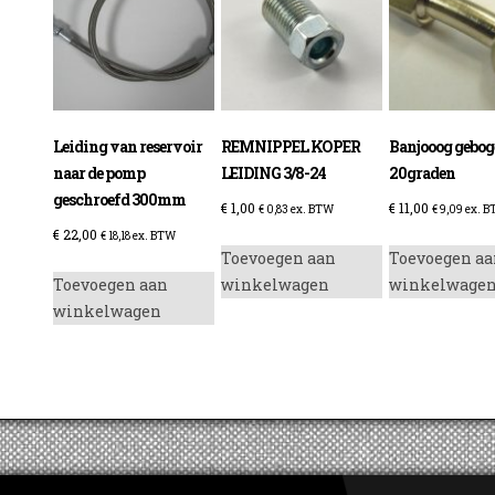
enzine
Leiding van reservoir
REMNIPPEL KOPER
Banjooog gebo
naar de pomp
LEIDING 3/8-24
20graden
geschroefd 300mm
€
1,00
€
11,00
€
0,83
ex. BTW
€
9,09
ex. 
€
22,00
€
18,18
ex. BTW
Toevoegen aan
Toevoegen aa
Toevoegen aan
winkelwagen
winkelwage
winkelwagen