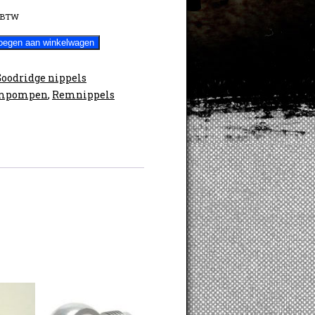
 BTW
oegen aan winkelwagen
Goodridge nippels
mpompen
,
Remnippels