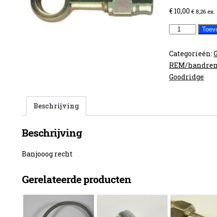
€
10,00
€
8,26
ex.
Banjooog
Toev
recht
aantal
Categorieën:
REM/handre
Goodridge
Beschrijving
Beschrijving
Banjooog recht
Gerelateerde producten