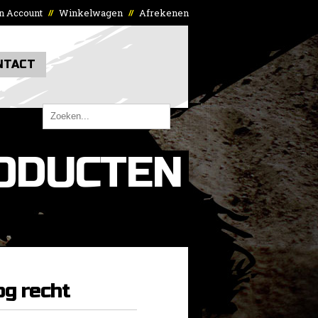
n Account
Winkelwagen
Afrekenen
//
//
NTACT
ODUCTEN
g recht