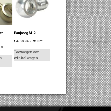
gen
Banjooog M12
€
27,00
€
22,31
ex. BTW
BTW
Toevoegen aan
n
winkelwagen
n