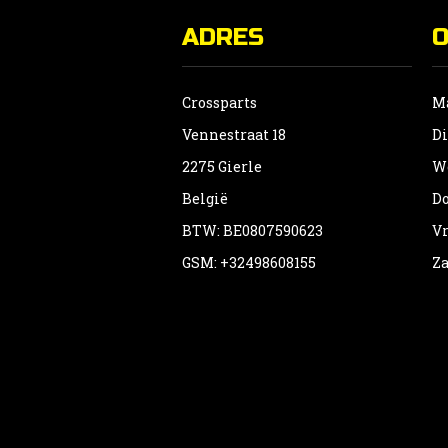
ADRES
Crossparts
Ma
Vennestraat 18
Di
2275 Gierle
Wo
België
Do
BTW: BE0807590623
Vr
GSM: +32498608155
Za