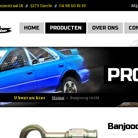
nnestraat 18
2275 Gierle
04 98 60 81 55
Mij
//
//
HOME
PRODUCTEN
OVER ONS
CO
PR
U bent nu hier
Home
»
Banjooog recht
Banjooo