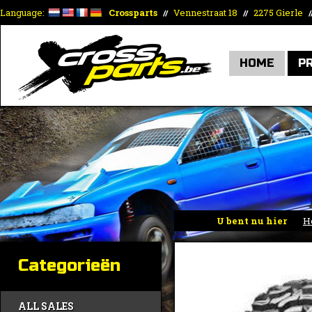
Language:
Crossparts
Vennestraat 18
2275 Gierle
//
//
/
HOME
P
U bent nu hier
H
Categorieën
ALL SALES