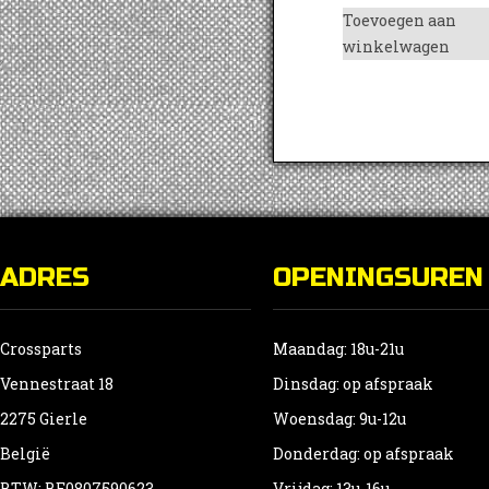
Toevoegen aan
winkelwagen
ADRES
OPENINGSUREN
Crossparts
Maandag: 18u-21u
Vennestraat 18
Dinsdag: op afspraak
2275 Gierle
Woensdag: 9u-12u
België
Donderdag: op afspraak
BTW: BE0807590623
Vrijdag: 13u-16u