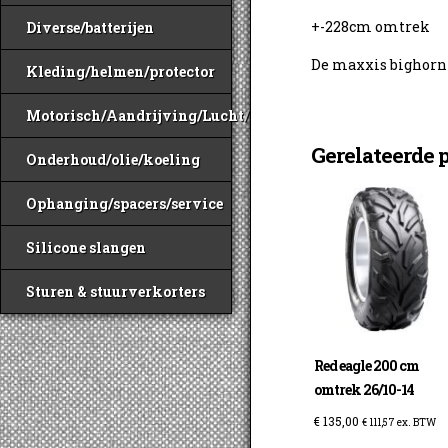
+-228cm omtrek
Diverse/batterijen
De maxxis bighorn 3
Kleding/helmen/protector
Motorisch/Aandrijving/Lucht/Benzine
Gerelateerde 
Onderhoud/olie/koeling
Ophanging/spacers/service
Silicone slangen
Sturen & stuurverkorters
Red eagle 200 cm
omtrek 26/10-14
€
135,00
€
111,57
ex. BTW