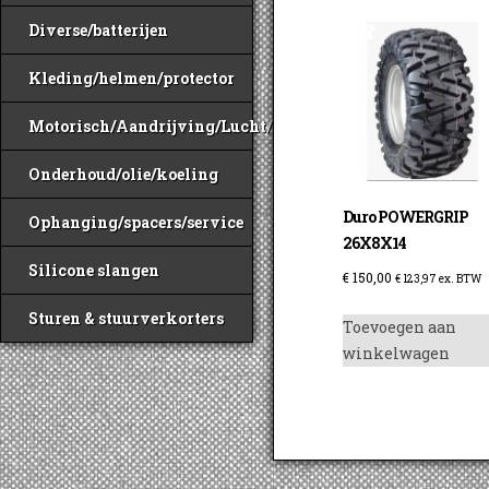
Diverse/batterijen
Kleding/helmen/protector
Motorisch/Aandrijving/Lucht/Benzine
Onderhoud/olie/koeling
Duro POWERGRIP
Ophanging/spacers/service
26X8X14
Silicone slangen
€
150,00
€
123,97
ex. BTW
Sturen & stuurverkorters
Toevoegen aan
winkelwagen