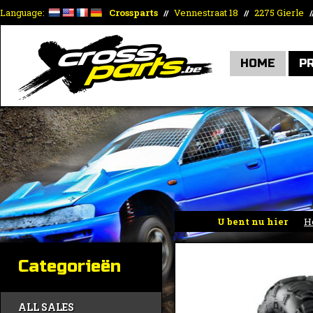
Language:
Crossparts
Vennestraat 18
2275 Gierle
//
//
/
HOME
P
U bent nu hier
H
Categorieën
ALL SALES