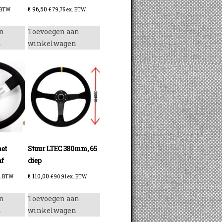
€
96,50
 BTW
€
79,75
ex. BTW
n
Toevoegen aan
n
winkelwagen
et
Stuur LTEC 380mm, 65
af
diep
€
110,00
. BTW
€
90,91
ex. BTW
n
Toevoegen aan
n
winkelwagen