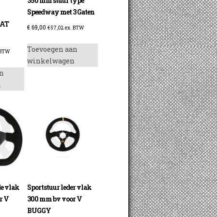
350 mm stuur type
Speedway met 3 Gaten
LAT
€
69,00
€
57,02
ex. BTW
Toevoegen aan
 BTW
winkelwagen
n
n
de vlak
Sportstuur leder vlak
r V
300 mm bv voor V
BUGGY