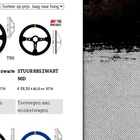
p zwarte
STUUR RRS ZWART
90D
€
58,50
 BTW
€
48,35
ex. BTW
n
Toevoegen aan
n
winkelwagen