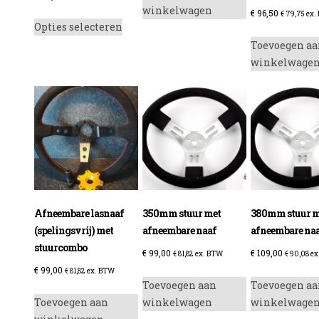
winkelwagen
€
96,50
Dit
€
79,75
ex.
Opties selecteren
product
Toevoegen aa
heeft
winkelwage
meerdere
variaties.
Deze
optie
kan
gekozen
worden
op
de
Afneembare lasnaaf
350mm stuur met
380mm stuur m
productpagina
(spelingsvrij) met
afneembare naaf
afneembare na
stuurcombo
€
99,00
€
109,00
€
81,82
ex. BTW
€
90,08
ex
€
99,00
€
81,82
ex. BTW
Toevoegen aan
Toevoegen aa
Toevoegen aan
winkelwagen
winkelwage