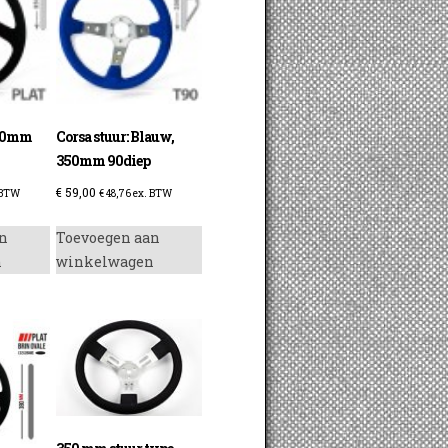
350mm
Corsa stuur: Blauw,
350mm 90diep
€
59,00
 BTW
€
48,76
ex. BTW
n
Toevoegen aan
n
winkelwagen