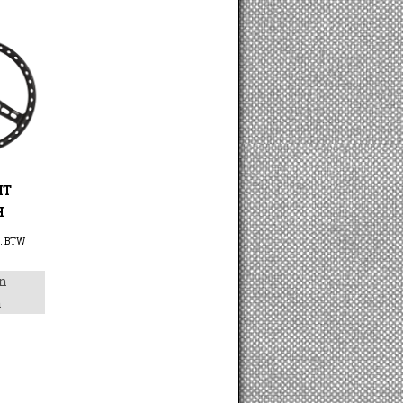
HT
H
. BTW
n
n