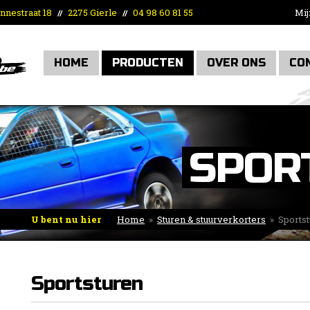
nnestraat 18
2275 Gierle
04 98 60 81 55
Mij
//
//
HOME
PRODUCTEN
OVER ONS
CO
SPOR
U bent nu hier
Home
»
Sturen & stuurverkorters
»
Sports
Sportsturen