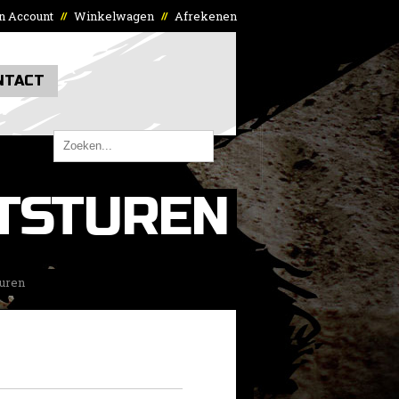
n Account
Winkelwagen
Afrekenen
//
//
NTACT
TSTUREN
turen