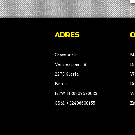
ADRES
Crossparts
Ma
Vennestraat 18
Di
2275 Gierle
Wo
België
Do
BTW: BE0807590623
Vr
GSM: +32498608155
Za