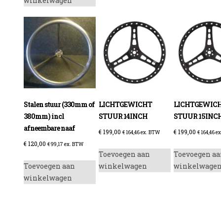
winkelwagen
Stalen stuur (330mm of
LICHTGEWICHT
LICHTGEWIC
380mm) incl
STUUR 14INCH
STUUR 15INC
afneembare naaf
€
199,00
€
199,00
€
164,46
ex. BTW
€
164,46
ex
€
120,00
€
99,17
ex. BTW
Toevoegen aan
Toevoegen aa
Toevoegen aan
winkelwagen
winkelwage
winkelwagen