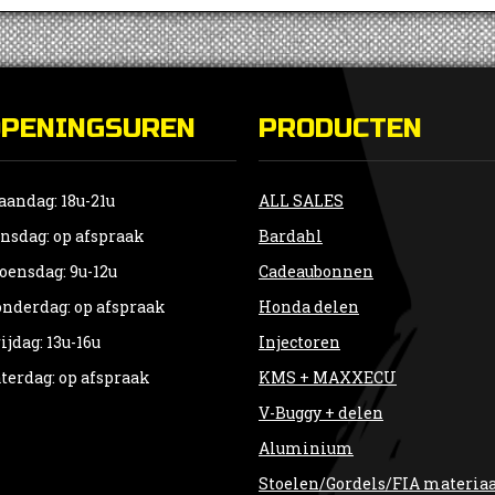
OPENINGSUREN
PRODUCTEN
andag: 18u-21u
ALL SALES
nsdag: op afspraak
Bardahl
ensdag: 9u-12u
Cadeaubonnen
nderdag: op afspraak
Honda delen
ijdag: 13u-16u
Injectoren
terdag: op afspraak
KMS + MAXXECU
V-Buggy + delen
Aluminium
Stoelen/Gordels/FIA materia