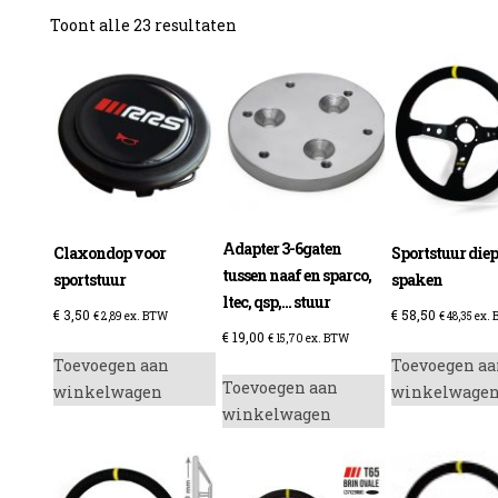
Gesorteerd
Toont alle 23 resultaten
op
prijs:
laag
naar
hoog
Adapter 3-6gaten
Claxondop voor
Sportstuur die
tussen naaf en sparco,
sportstuur
spaken
ltec, qsp,… stuur
€
3,50
€
58,50
€
2,89
ex. BTW
€
48,35
ex.
€
19,00
€
15,70
ex. BTW
Toevoegen aan
Toevoegen aa
Toevoegen aan
winkelwagen
winkelwage
winkelwagen