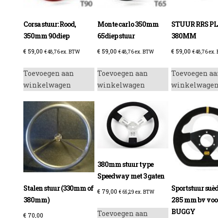
Corsa stuur: Rood,
Monte carlo 350mm
STUUR RRS P
350mm 90diep
65diep stuur
380MM
€
59,00
€
59,00
€
59,00
€
48,76
ex. BTW
€
48,76
ex. BTW
€
48,76
ex.
Toevoegen aan
Toevoegen aan
Toevoegen aa
winkelwagen
winkelwagen
winkelwage
380mm stuur type
Speedway met 3 gaten
Stalen stuur (330mm of
Sportstuur suè
€
79,00
€
65,29
ex. BTW
380mm)
285 mm bv voo
BUGGY
Toevoegen aan
€
70,00