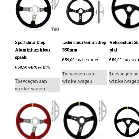
enzine
Sportstuur Diep
Leder stuur 65mm diep
Veloce stuur 
Aluminium kleur
350mm
plat
spaak
€
59,00
€
59,00
€
48,76
ex. BTW
€
48,76
ex.
€
58,50
€
48,35
ex. BTW
Toevoegen aan
Toevoegen aa
Toevoegen aan
winkelwagen
winkelwage
winkelwagen