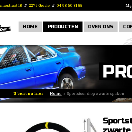
nnestraat 18
2275 Gierle
04 98 60 81 55
Mij
//
//
HOME
PRODUCTEN
OVER ONS
CO
PR
U bent nu hier
Home
»
Sportstuur diep zwarte spaken
Sportst
zwarte