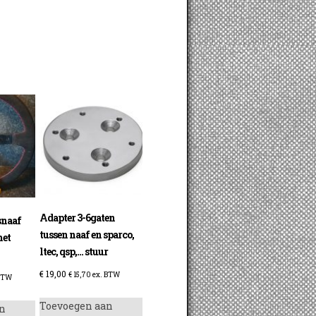
Adapter 3-6gaten
snaaf
tussen naaf en sparco,
met
ltec, qsp,… stuur
€
19,00
€
15,70
ex. BTW
BTW
Toevoegen aan
n