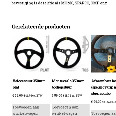
bevestiging is dezelfde als MOMO, SPARCO, OMP enz
Gerelateerde producten
enzine
Veloce stuur 350mm
Monte carlo 350mm
Afneembare la
plat
65diep stuur
(spelingsvrij) 
stuurcombo
€
59,00
€
59,00
€
48,76
ex. BTW
€
48,76
ex. BTW
€
99,00
€
81,82
ex. 
Toevoegen aan
Toevoegen aan
winkelwagen
winkelwagen
Toevoegen aa