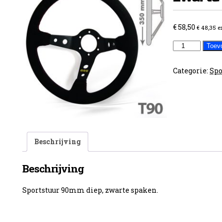
€
58,50
€
48,35
e
Sportstuur
Toev
diep
zwarte
Categorie:
Spo
spaken
aantal
Beschrijving
Beschrijving
Sportstuur 90mm diep, zwarte spaken.