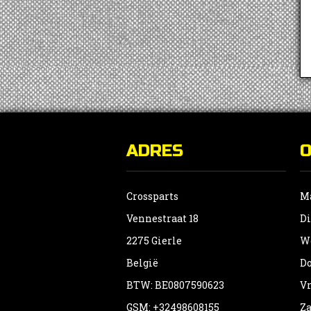
ADRES
Crossparts
Ma
Vennestraat 18
Di
2275 Gierle
Wo
België
Do
BTW: BE0807590623
Vr
GSM: +32498608155
Za