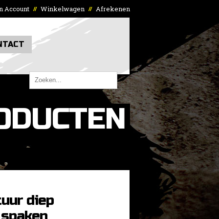
n Account
Winkelwagen
Afrekenen
//
//
NTACT
ODUCTEN
uur diep
 spaken