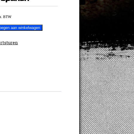
x. BTW
oegen aan winkelwagen
rtsturen