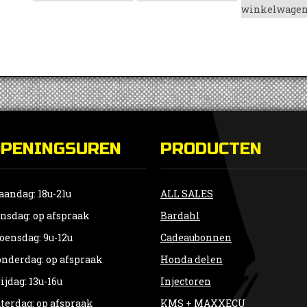
winkelwage
OPENINGSUREN
PRODUCTEN
andag: 18u-21u
ALL SALES
nsdag: op afspraak
Bardahl
ensdag: 9u-12u
Cadeaubonnen
nderdag: op afspraak
Honda delen
ijdag: 13u-16u
Injectoren
terdag: op afspraak
KMS + MAXXECU