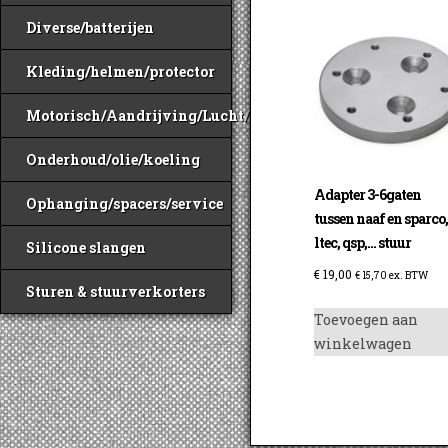
Diverse/batterijen
Kleding/helmen/protector
Motorisch/Aandrijving/Lucht/Benzine
Onderhoud/olie/koeling
Adapter 3-6gaten
Ophanging/spacers/service
tussen naaf en sparco
ltec, qsp,… stuur
Silicone slangen
€
19,00
€
15,70
ex. BTW
Sturen & stuurverkorters
Toevoegen aan
winkelwagen