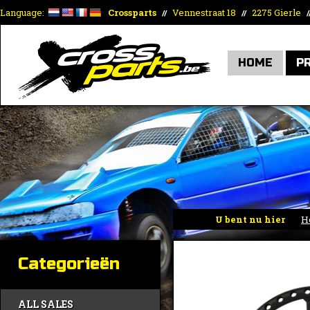
Language:
Crossparts
Vennestraat 18
2275 Gierle
//
//
/
HOME
P
U bent nu hier
H
Categorieën
ALL SALES