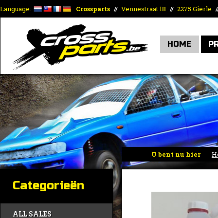
Language:
Crossparts
Vennestraat 18
2275 Gierle
//
//
/
HOME
P
U bent nu hier
H
Categorieën
ALL SALES