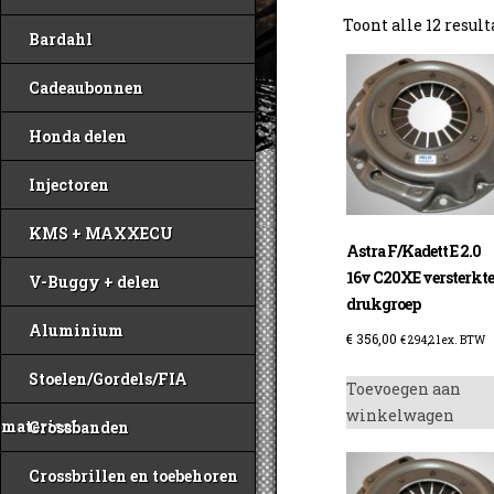
Toont alle 12 resul
Bardahl
Cadeaubonnen
Honda delen
Injectoren
KMS + MAXXECU
Astra F/Kadett E 2.0
16v C20XE versterkt
V-Buggy + delen
drukgroep
Aluminium
€
356,00
€
294,21
ex. BTW
Stoelen/Gordels/FIA
Toevoegen aan
winkelwagen
materiaal
Crossbanden
Crossbrillen en toebehoren