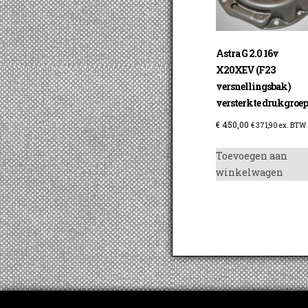
Astra G 2.0 16v
X20XEV (F23
versnellingsbak)
versterkte drukgroe
€
450,00
€
371,90
ex. BTW
Toevoegen aan
winkelwagen