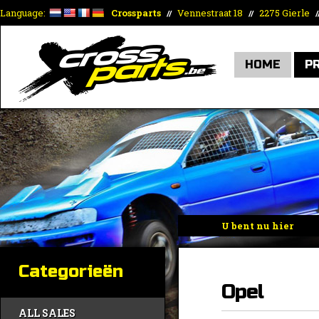
Language:
Crossparts
Vennestraat 18
2275 Gierle
//
//
/
HOME
P
U bent nu hier
Home
»
Motorisch/A
Helix
»
Opel
Categorieën
Opel
ALL SALES