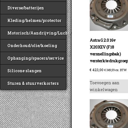
Diverse/batterijen
Kleding/helmen/protector
Motorisch/Aandrijving/Lucht/Benzine
Astra G 2.0 16v
Onderhoud/olie/koeling
X20XEV (F18
versnellingsbak)
Ophanging/spacers/service
versterkte drukgroe
€
423,00
Silicone slangen
€
349,59
ex. BTW
Toevoegen aan
Sturen & stuurverkorters
winkelwagen