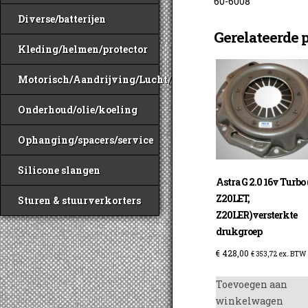
60-6008
Diverse/batterijen
Gerelateerde 
Kleding/helmen/protector
Motorisch/Aandrijving/Lucht/Benzine
Onderhoud/olie/koeling
Ophanging/spacers/service
Silicone slangen
Astra G 2.0 16v Turbo 
Z20LET,
Sturen & stuurverkorters
Z20LER)versterkte
drukgroep
€
428,00
€
353,72
ex. BTW
Toevoegen aan
winkelwagen