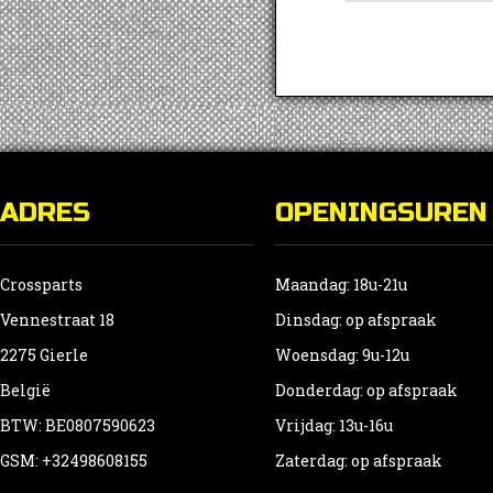
ADRES
OPENINGSUREN
Crossparts
Maandag: 18u-21u
Vennestraat 18
Dinsdag: op afspraak
2275 Gierle
Woensdag: 9u-12u
België
Donderdag: op afspraak
BTW: BE0807590623
Vrijdag: 13u-16u
GSM: +32498608155
Zaterdag: op afspraak