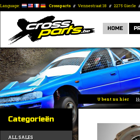
Language:
Crossparts
Vennestraat 18
2275 Gierle
//
//
/
HOME
P
U bent nu hier
H
Categorieën
ALL SALES