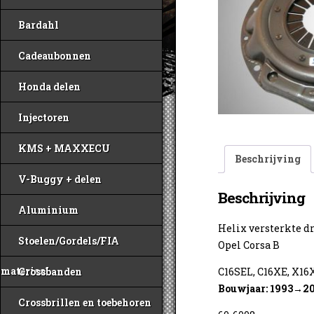
Bardahl
Cadeaubonnen
Honda delen
Injectoren
KMS + MAXXECU
Beschrijving
V-Buggy + delen
Beschrijving
Aluminium
Helix versterkte d
Stoelen/Gordels/FIA
Opel Corsa B
materiaal
C16SEL, C16XE, X16
Crossbanden
Bouwjaar: 1993→2
Crossbrillen en toebehoren