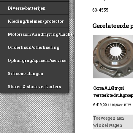
Diverse/batterijen
60-4555
Kleding/helmen/protector
Gerelateerde 
Motorisch/Aandrijving/Lucht/Benzine
Onderhoud/olie/koeling
Ophanging/spacers/service
Silicone slangen
Sturen & stuurverkorters
Corsa A 1.6ltr gsi
versterkte drukgroe
€
419,00
€
346,28
ex. BTW
Toevoegen aan
winkelwagen