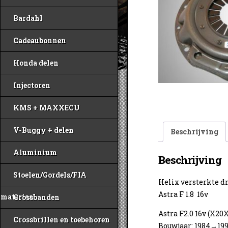
Bardahl
Cadeaubonnen
Honda delen
Injectoren
KMS + MAXXECU
V-Buggy + delen
Beschrijving
Aluminium
Beschrijving
Stoelen/Gordels/FIA
Helix versterkte d
Astra F 1.8 16v
materiaal
Crossbanden
Astra F2.0 16v (X20
Crossbrillen en toebehoren
Bouwjaar: 1984→199