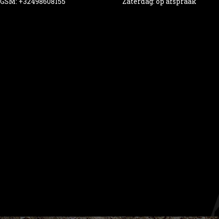
GSM: +32498608155
Zaterdag: op afspraak