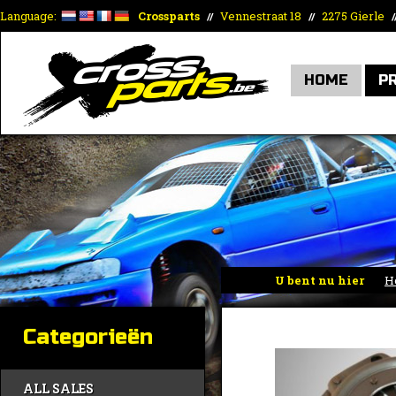
Language:
Crossparts
Vennestraat 18
2275 Gierle
//
//
/
HOME
P
U bent nu hier
H
Categorieën
ALL SALES