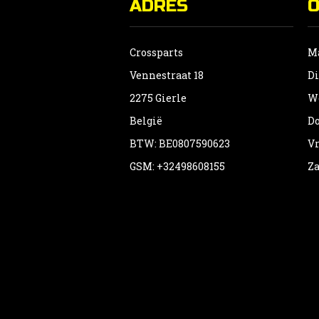
ADRES
Crossparts
Ma
Vennestraat 18
Di
2275 Gierle
Wo
België
Do
BTW: BE0807590623
Vr
GSM: +32498608155
Za