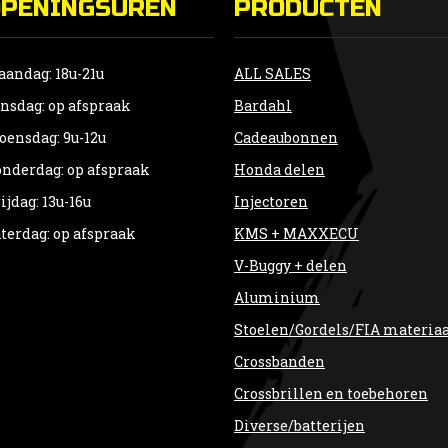
OPENINGSUREN
PRODUCTEN
andag: 18u-21u
ALL SALES
nsdag: op afspraak
Bardahl
ensdag: 9u-12u
Cadeaubonnen
nderdag: op afspraak
Honda delen
ijdag: 13u-16u
Injectoren
terdag: op afspraak
KMS + MAXXECU
V-Buggy + delen
Aluminium
Stoelen/Gordels/FIA materia
Crossbanden
Crossbrillen en toebehoren
Diverse/batterijen