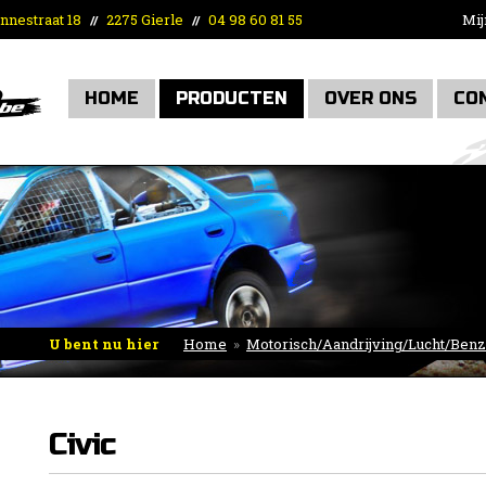
nnestraat 18
2275 Gierle
04 98 60 81 55
Mij
//
//
HOME
PRODUCTEN
OVER ONS
CO
U bent nu hier
Home
»
Motorisch/Aandrijving/Lucht/Benz
complete sets
»
Honda
»
Civic
Civic