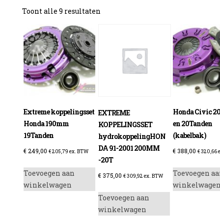
Gesorteerd
Toont alle 9 resultaten
op
prijs:
laag
naar
hoog
Extreme koppelingsset
Honda Civic 
EXTREME
Honda 190mm
en 20Tanden
KOPPELINGSSET
19Tanden
(kabelbak)
hydrokoppelingHON
DA 91-2001 200MM
€
249,00
€
388,00
€
205,79
ex. BTW
€
320,66
e
-20T
Toevoegen aan
Toevoegen aa
€
375,00
€
309,92
ex. BTW
winkelwagen
winkelwage
Toevoegen aan
winkelwagen