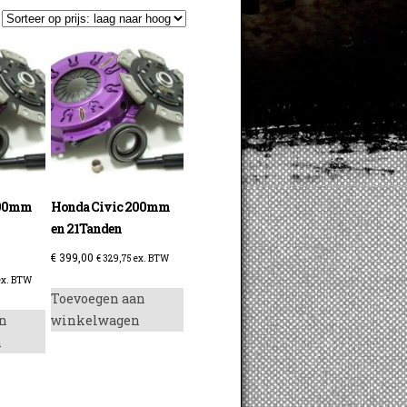
200mm
Honda Civic 200mm
en 21Tanden
€
399,00
€
329,75
ex. BTW
x. BTW
Toevoegen aan
n
winkelwagen
n