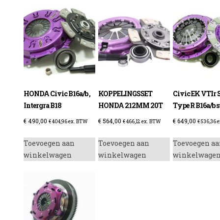
enzine
HONDA Civic B16a/b ,
KOPPELINGSSET
Civic EK VTIr 
Intergra B18
HONDA 212MM 20T
Type R B16a/b 
€
490,00
€
564,00
€
649,00
€
404,96
ex. BTW
€
466,12
ex. BTW
€
536,36
e
Toevoegen aan
Toevoegen aan
Toevoegen aa
winkelwagen
winkelwagen
winkelwage