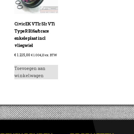
Civic EK VTIr SIr VTi
Type R B16a/b race
enkele plaat incl
vliegwiel
€
1.215,00
€
1.004,13
ex. BTW
Toevoegen aan
winkelwagen