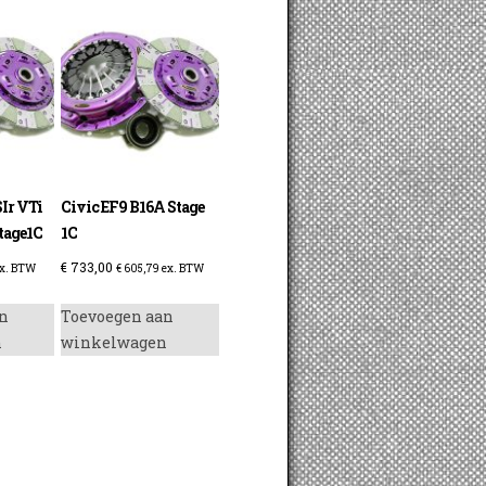
SIr VTi
Civic EF9 B16A Stage
stage1C
1C
€
733,00
x. BTW
€
605,79
ex. BTW
n
Toevoegen aan
n
winkelwagen