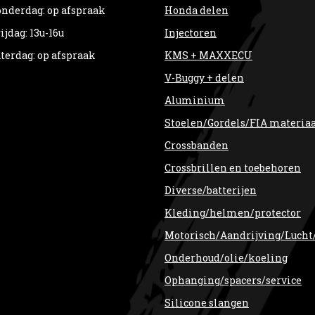
nderdag: op afspraak
Honda delen
ijdag: 13u-16u
Injectoren
terdag: op afspraak
KMS + MAXXECU
V-Buggy + delen
Aluminium
Stoelen/Gordels/FIA materia
Crossbanden
Crossbrillen en toebehoren
Diverse/batterijen
Kleding/helmen/protector
Motorisch/Aandrijving/Lucht
Onderhoud/olie/koeling
Ophanging/spacers/service
Silicone slangen