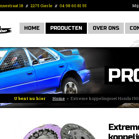
nnestraat 18
2275 Gierle
04 98 60 81 55
Mij
//
//
HOME
PRODUCTEN
OVER ONS
CO
PR
U bent nu hier
Home
»
Extreme koppelingsset Honda 19
Extrem
koppel