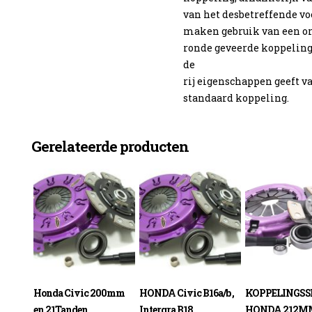
van het desbetreffende voe
maken gebruik van een o
ronde geveerde koppeling
de
rij eigenschappen geeft v
standaard koppeling.
Gerelateerde producten
Honda Civic 200mm
HONDA Civic B16a/b ,
KOPPELINGSS
en 21Tanden
Intergra B18
HONDA 212M