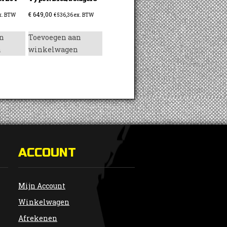
€
649,00
x. BTW
€
536,36
ex. BTW
n
Toevoegen aan
n
winkelwagen
ACCOUNT
Mijn Account
Winkelwagen
Afrekenen