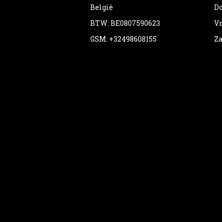
België
Do
BTW: BE0807590623
Vr
GSM: +32498608155
Za