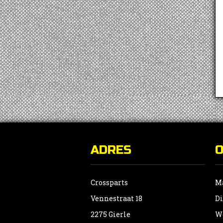
ADRES
Crossparts
Ma
Vennestraat 18
Di
2275 Gierle
Wo