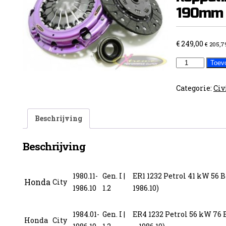
190mm 
€
249,00
€
205,7
Extreme
Toev
koppelingsse
Honda
Categorie:
Civ
190mm
19Tanden
Beschrijving
aantal
Beschrijving
1980.11-
Gen. I |
ER1 1232 Petrol 41 kW 56 B
Honda
City
1986.10
1.2
1986.10)
1984.01-
Gen. I |
ER4 1232 Petrol 56 kW 76 
Honda
City