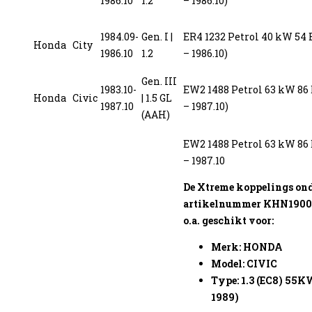
1986.10
1.2
– 1986.10)
1984.09-
Gen. I |
ER4 1232 Petrol 40 kW 54 
Honda
City
1986.10
1.2
– 1986.10)
enzine
Gen. III
1983.10-
EW2 1488 Petrol 63 kW 86 
Honda
Civic
| 1.5 GL
1987.10
– 1987.10)
(AAH)
EW2 1488 Petrol 63 kW 86 
– 1987.10
De Xtreme koppelings on
artikelnummer KHN19001
o.a. geschikt voor:
Merk: HONDA
Model: CIVIC
Type: 1.3 (EC8) 55K
1989)