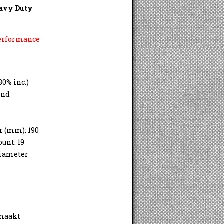
eavy Duty
Performance
0% inc.)
end
r (mm): 190
ount: 19
Diameter
 maakt