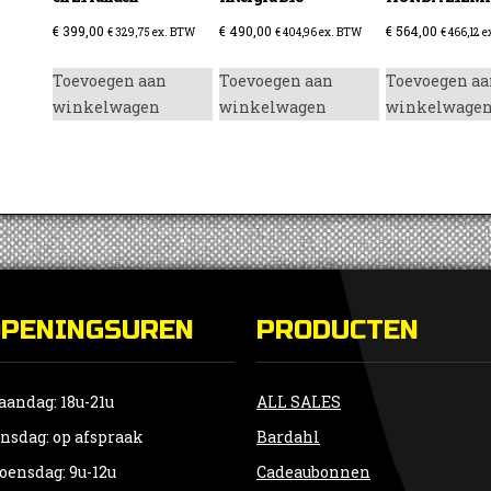
€
399,00
€
490,00
€
564,00
€
329,75
ex. BTW
€
404,96
ex. BTW
€
466,12
e
Toevoegen aan
Toevoegen aan
Toevoegen aa
winkelwagen
winkelwagen
winkelwage
OPENINGSUREN
PRODUCTEN
andag: 18u-21u
ALL SALES
nsdag: op afspraak
Bardahl
ensdag: 9u-12u
Cadeaubonnen