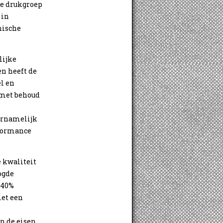
de drukgroep
 in
nische
lijke
en heeft de
l en
met behoud
oornamelijk
formance
 kwaliteit
ogde
-40%
met een
n de eisen