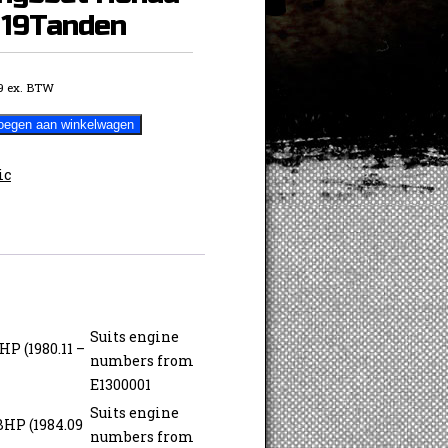
19Tanden
9
ex. BTW
oegen aan winkelwagen
t
ic
Suits engine
HP (1980.11 –
numbers from
E1300001
Suits engine
BHP (1984.09
numbers from