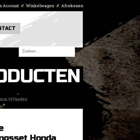
n Account
Winkelwagen
Afrekenen
//
//
NTACT
ODUCTEN
0mm 19Tanden
e
ingsset Honda