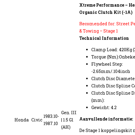
Xtreme Performance – H
Organic Clutch Kit (-1A)
Recomended for: Street 
& Towing – Stage 1
Technical Information
Clamp Load: 420Kg (3
Torque (Nm):Onbek
Flywheel Step:
-2.65mm/.104inch
Clutch Disc Diamete
Clutch Disc Spline C
Clutch Disc Spline 
(mm):
Gewicht: 4.2
Gen. III
1983.10-
Aanvullende informatie:
Honda
Civic
| 1.5 Gl
1987.10
(AH)
De Stage 1 koppelingskit