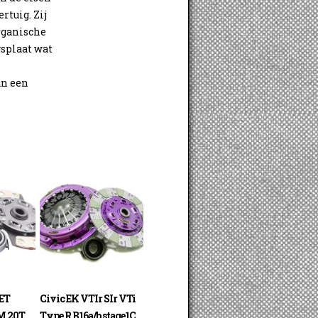
rtuig. Zij
rganische
splaat wat
an een
ET
Civic EK VTIr SIr VTi
M 20T
Type R B16a/b stage1C