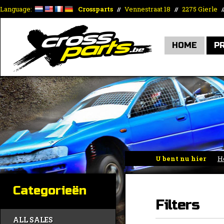
Language:
Crossparts
Vennestraat 18
2275 Gierle
//
//
/
HOME
P
U bent nu hier
H
toebehoren
»
Filters
Categorieën
Filters
ALL SALES