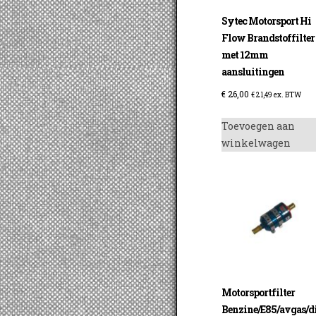
Sytec Motorsport Hi
Flow Brandstoffilter
met 12mm
aansluitingen
€
26,00
€
21,49
ex. BTW
Toevoegen aan
winkelwagen
Motorsportfilter
Benzine/E85/avgas/d