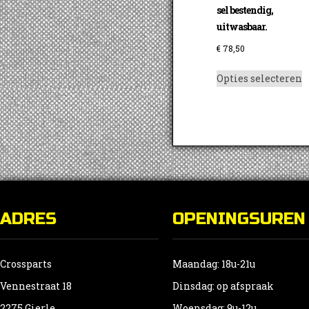
sel bestendig,
uitwasbaar.
€
78,50
D
Opties selecteren
p
h
m
v
D
o
k
g
ADRES
OPENINGSUREN
w
o
d
Crossparts
Maandag: 18u-21u
p
Vennestraat 18
Dinsdag: op afspraak
2275 Gierle
Woensdag: 9u-12u