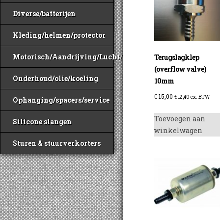
Diverse/batterijen
Kleding/helmen/protector
Motorisch/Aandrijving/Lucht/Benzine
Terugslagklep
(overflow valve)
Onderhoud/olie/koeling
10mm
€
15,00
€
12,40
ex. BTW
Ophanging/spacers/service
Toevoegen aan
Silicone slangen
winkelwagen
Sturen & stuurverkorters