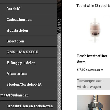
Toont alle 13 resul
Bardahl
Cadeaubonnen
Honda delen
Injectoren
KMS + MAXXECU
Bosch benzinefilter
8mm
V-Buggy + delen
€
7,00
€
5,79
ex. BTW
Aluminium
Toevoegen aan
Stoelen/Gordels/FIA
winkelwagen
materiaal
Crossbanden
Crossbrillen en toebehoren