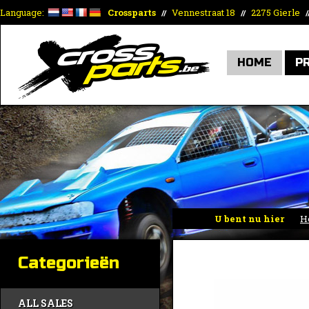
Language:
Crossparts
Vennestraat 18
2275 Gierle
//
//
/
HOME
P
U bent nu hier
H
Categorieën
ALL SALES