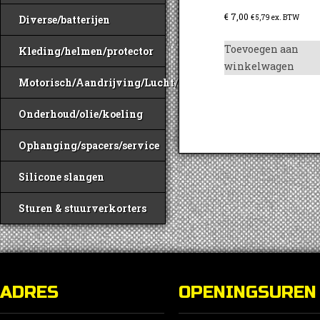
€
7,00
€
5,79
ex. BTW
Diverse/batterijen
Toevoegen aan
Kleding/helmen/protector
winkelwagen
Motorisch/Aandrijving/Lucht/Benzine
Onderhoud/olie/koeling
Ophanging/spacers/service
Silicone slangen
Sturen & stuurverkorters
ADRES
OPENINGSUREN