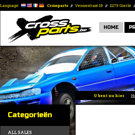
Language:
Crossparts
Vennestraat 18
2275 Gierle
//
//
/
HOME
P
U bent nu hier
H
Categorieën
ALL SALES