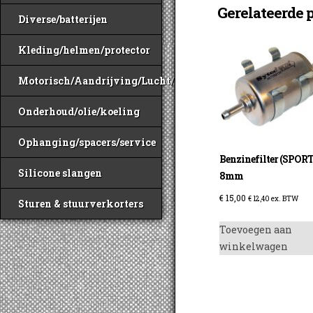
Gerelateerde 
Diverse/batterijen
Kleding/helmen/protector
Motorisch/Aandrijving/Lucht/Benzine
Onderhoud/olie/koeling
Ophanging/spacers/service
Benzinefilter (SPORT
Silicone slangen
8mm
€
15,00
€
12,40
ex. BTW
Sturen & stuurverkorters
Toevoegen aan
winkelwagen