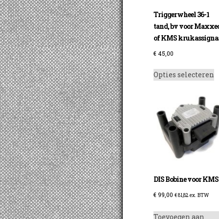
Triggerwheel 36-1
tand, bv voor Maxxe
of KMS krukassigna
€
45,00
D
Opties selecteren
p
h
m
v
D
o
k
g
w
DIS Bobine voor KMS
o
€
99,00
d
€
81,82
ex. BTW
p
Toevoegen aan