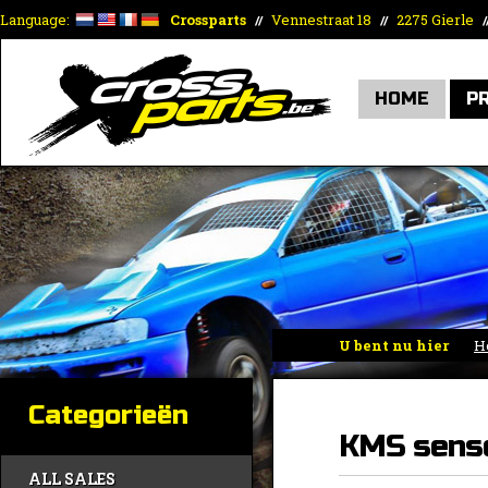
Language:
Crossparts
Vennestraat 18
2275 Gierle
//
//
/
HOME
P
U bent nu hier
H
Categorieën
KMS sens
ALL SALES