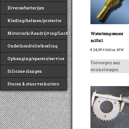
Diverse/batterijen
Kleding/helmen/protector
Motorisch/Aandrijving/Lucht/Benzine
Watertemp sensor
m10x1
Onderhoud/olie/koeling
€
24,00
€
19,83
ex. BTW
Ophanging/spacers/service
Toevoegen aan
winkelwagen
Silicone slangen
Sturen & stuurverkorters