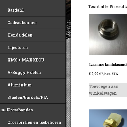
Toont alle 19 resul
Bardahl
Cadeaubonnen
Honda delen
Injectoren
KMS + MAXXECU
Lasmoer lambdasond
V-Buggy + delen
€
9,00
€
7,44
ex. BTW
Aluminium
Toevoegen aan
winkelwagen
Stoelen/Gordels/FIA
materiaal
Crossbanden
Crossbrillen en toebehoren