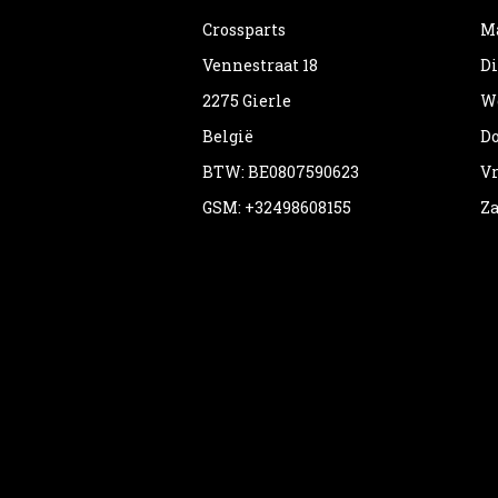
Crossparts
Ma
Vennestraat 18
Di
2275 Gierle
Wo
België
Do
BTW: BE0807590623
Vr
GSM: +32498608155
Za