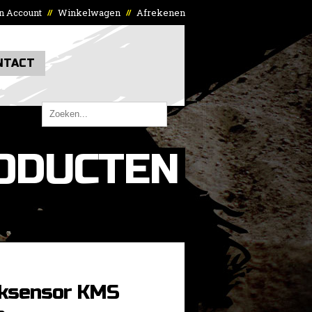
n Account
Winkelwagen
Afrekenen
//
//
NTACT
ODUCTEN
uksensor KMS