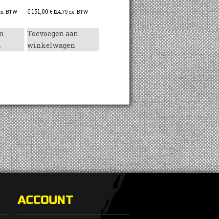
€
151,00
x. BTW
€
124,79
ex. BTW
n
Toevoegen aan
n
winkelwagen
ACCOUNT