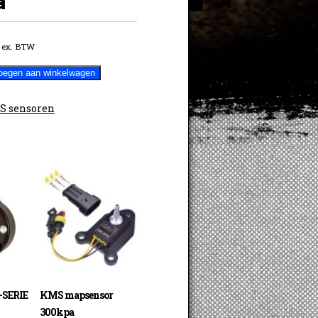
a
ex. BTW
or
oegen aan winkelwagen
S sensoren
-SERIE
KMS mapsensor
300kpa