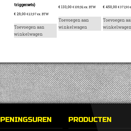
triggersets)
€
133,00
€
450,00
€
109,92
ex. BTW
€
371,90
e
€
29,00
€
23,97
ex. BTW
Toevoegen aan
Toevoegen aa
Toevoegen aan
winkelwagen
winkelwage
enzine
winkelwagen
OPENINGSUREN
PRODUCTEN