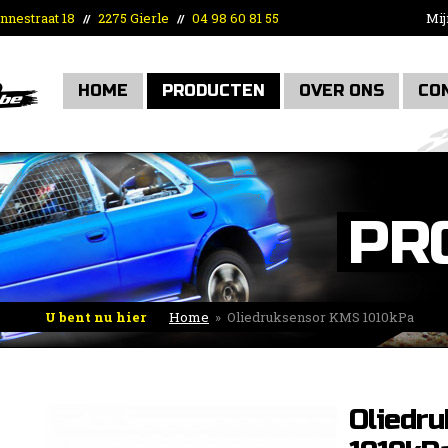
nnestraat 18
2275 Gierle
04 98 60 81 55
Mij
//
//
HOME
PRODUCTEN
OVER ONS
CO
PR
U bent nu hier
Home
»
Oliedruksensor KMS 1010kPa
Oliedr