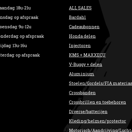
andag: 18u-21u
ALL SALES
nsdag: op afspraak
Bardahl
ensdag: 9u-12u
Cadeaubonnen
nderdag: op afspraak
Honda delen
ijdag: 13u-16u
Injectoren
terdag: op afspraak
KMS + MAXXECU
V-Buggy + delen
Aluminium
Stoelen/Gordels/FIA materia
Crossbanden
Crossbrillen en toebehoren
Diverse/batterijen
Kleding/helmen/protector
Motorisch/Aandrijving/Lucht