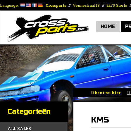
Language:
Crossparts
Vennestraat 18
2275 Gierle
//
//
/
HOME
P
U bent nu hier
H
Categorieën
KMS
ALL SALES