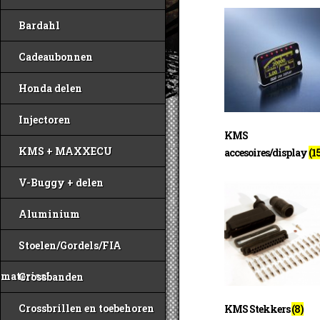
Bardahl
Cadeaubonnen
Honda delen
Injectoren
KMS
KMS + MAXXECU
accesoires/display
(1
V-Buggy + delen
Aluminium
Stoelen/Gordels/FIA
materiaal
Crossbanden
Crossbrillen en toebehoren
KMS Stekkers
(8)