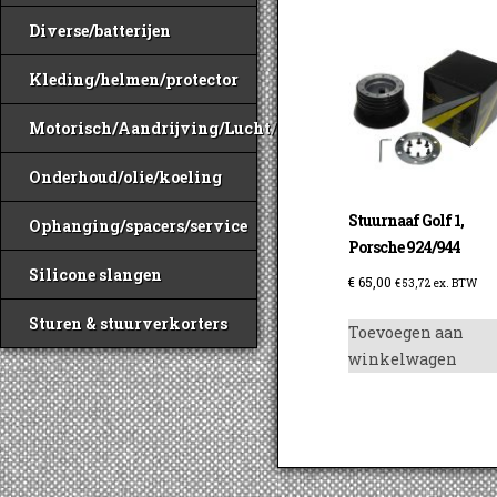
Diverse/batterijen
Kleding/helmen/protector
Motorisch/Aandrijving/Lucht/Benzine
Onderhoud/olie/koeling
Stuurnaaf Golf 1,
Ophanging/spacers/service
Porsche 924/944
Silicone slangen
€
65,00
€
53,72
ex. BTW
Sturen & stuurverkorters
Toevoegen aan
winkelwagen