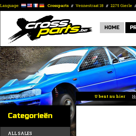
Language:
Crossparts
Vennestraat 18
2275 Gierle
//
//
/
HOME
P
U bent nu hier
H
Categorieën
ALL SALES