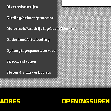
Diverse/batterijen
Kleding/helmen/protector
Motorisch/Aandrijving/Lucht/Benzine
Onderhoud/olie/koeling
Ophanging/spacers/service
Silicone slangen
Sturen & stuurverkorters
ADRES
OPENINGSUREN