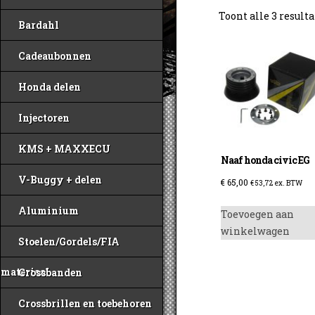
Toont alle 3 result
Bardahl
Cadeaubonnen
Honda delen
Injectoren
KMS + MAXXECU
Naaf honda civic EG
V-Buggy + delen
€
65,00
€
53,72
ex. BTW
Aluminium
Toevoegen aan
winkelwagen
Stoelen/Gordels/FIA
materiaal
Crossbanden
Crossbrillen en toebehoren