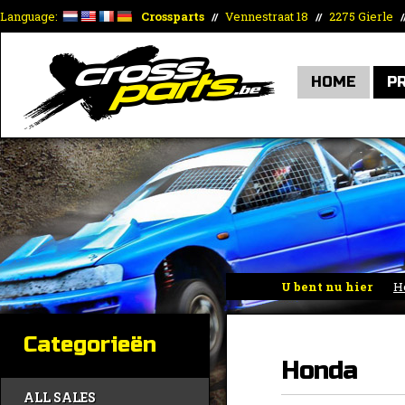
Language:
Crossparts
Vennestraat 18
2275 Gierle
//
//
/
HOME
P
U bent nu hier
H
Linsi
»
Honda
Categorieën
Honda
ALL SALES