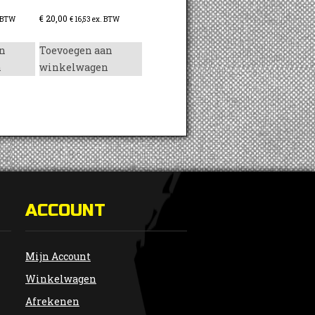
€
20,00
 BTW
€
16,53
ex. BTW
n
Toevoegen aan
n
winkelwagen
ACCOUNT
Mijn Account
Winkelwagen
Afrekenen