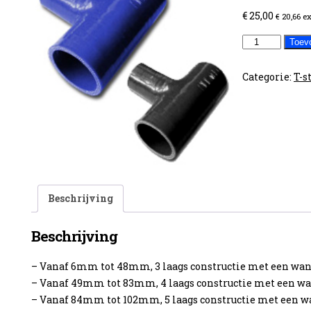
€
25,00
€
20,66
ex
54mm
Toev
T-
stuk
Categorie:
T-s
aantal
Beschrijving
Beschrijving
– Vanaf 6mm tot 48mm, 3 laags constructie met een w
– Vanaf 49mm tot 83mm, 4 laags constructie met een 
– Vanaf 84mm tot 102mm, 5 laags constructie met een