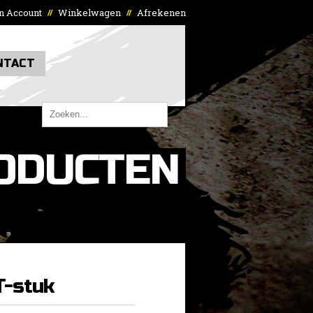
n Account
Winkelwagen
Afrekenen
//
//
NTACT
ODUCTEN
-stuk