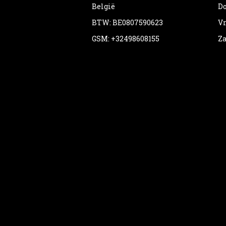
België
Do
BTW: BE0807590623
Vr
GSM: +32498608155
Za