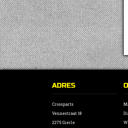
ADRES
Crossparts
Ma
Vennestraat 18
Di
2275 Gierle
Wo