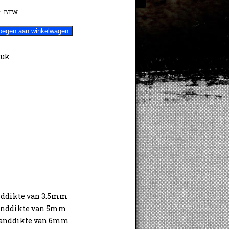
. BTW
oegen aan winkelwagen
tuk
anddikte van 3.5mm
wanddikte van 5mm
 wanddikte van 6mm