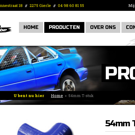
nnestraat 18
2275 Gierle
04 98 60 81 55
Mij
//
//
HOME
PRODUCTEN
OVER ONS
CO
PR
U bent nu hier
Home
»
54mm T-stuk
54mm T