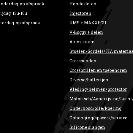
nderdag: op afspraak
Honda delen
ijdag: 13u-16u
Injectoren
terdag: op afspraak
KMS + MAXXECU
V-Buggy + delen
Aluminium
Stoelen/Gordels/FIA materia
Crossbanden
Crossbrillen en toebehoren
Diverse/batterijen
Kleding/helmen/protector
Motorisch/Aandrijving/Lucht
Onderhoud/olie/koeling
Ophanging/spacers/service
Silicone slangen