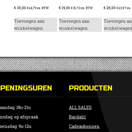
€
30,00
€
19,00
€
29,00
€
24,79
ex. BTW
€
15,70
ex. BTW
€
23,97
ex.
Toevoegen aan
Toevoegen aan
Toevoegen aa
winkelwagen
winkelwagen
winkelwage
OPENINGSUREN
PRODUCTEN
andag: 18u-21u
ALL SALES
nsdag: op afspraak
Bardahl
ensdag: 9u-12u
Cadeaubonnen