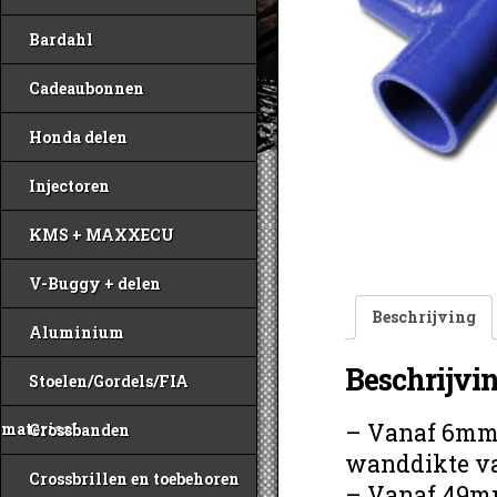
Bardahl
Cadeaubonnen
Honda delen
Injectoren
KMS + MAXXECU
V-Buggy + delen
Beschrijving
Aluminium
Beschrijvi
Stoelen/Gordels/FIA
– Vanaf 6mm 
materiaal
Crossbanden
wanddikte v
Crossbrillen en toebehoren
– Vanaf 49mm