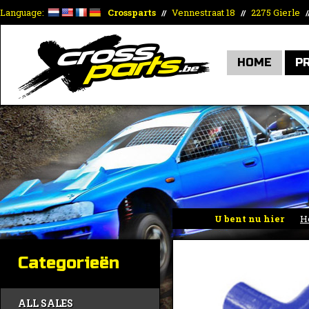
Language:
Crossparts
Vennestraat 18
2275 Gierle
//
//
/
HOME
P
U bent nu hier
H
Categorieën
ALL SALES