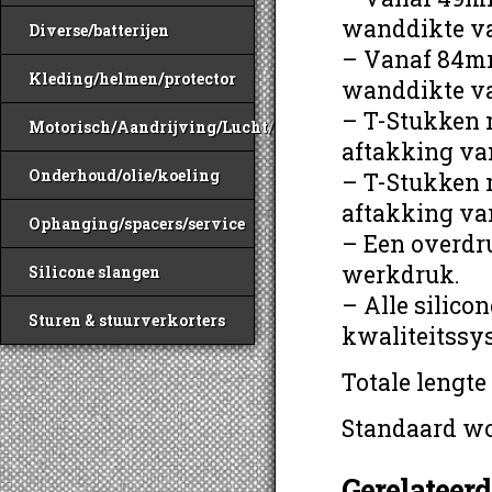
wanddikte 
Diverse/batterijen
– Vanaf 84mm
Kleding/helmen/protector
wanddikte 
– T-Stukken 
Motorisch/Aandrijving/Lucht/Benzine
aftakking v
Onderhoud/olie/koeling
– T-Stukken 
aftakking v
Ophanging/spacers/service
– Een overdru
werkdruk.
Silicone slangen
– Alle silico
Sturen & stuurverkorters
kwaliteitssy
Totale lengte
Standaard wo
Gerelateer