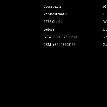
Crossparts
Ma
Vennestraat 18
Di
2275 Gierle
Wo
België
Do
BTW: BE0807590623
Vr
GSM: +32498608155
Za