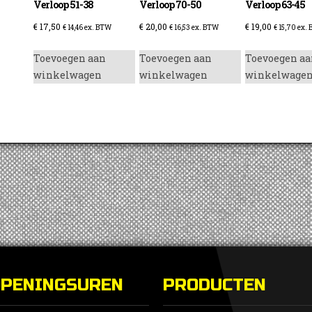
Verloop 51-38
Verloop 70-50
Verloop 63-45
€
17,50
€
20,00
€
19,00
€
14,46
ex. BTW
€
16,53
ex. BTW
€
15,70
ex.
Toevoegen aan
Toevoegen aan
Toevoegen aa
winkelwagen
winkelwagen
winkelwage
enzine
OPENINGSUREN
PRODUCTEN