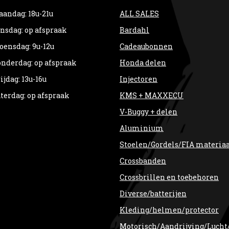
andag: 18u-21u
ALL SALES
nsdag: op afspraak
Bardahl
ensdag: 9u-12u
Cadeaubonnen
nderdag: op afspraak
Honda delen
ijdag: 13u-16u
Injectoren
terdag: op afspraak
KMS + MAXXECU
V-Buggy + delen
Aluminium
Stoelen/Gordels/FIA materia
Crossbanden
Crossbrillen en toebehoren
Diverse/batterijen
Kleding/helmen/protector
Motorisch/Aandrijving/Lucht