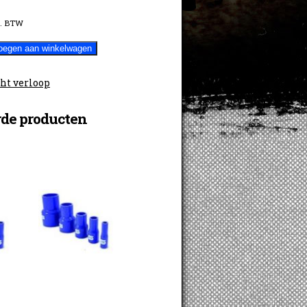
. BTW
oegen aan winkelwagen
ht verloop
rde producten