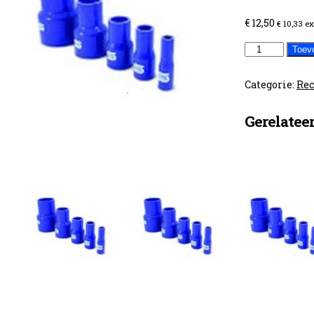
€
12,50
€
10,33
ex
Verloop
Toev
32-
28
Categorie:
Rec
aantal
Gerelatee