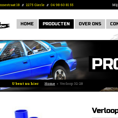
nnestraat 18
2275 Gierle
04 98 60 81 55
Mij
//
//
HOME
PRODUCTEN
OVER ONS
CO
PR
U bent nu hier
Home
»
Verloop 32-28
Verloo