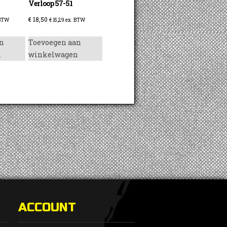
Verloop 57-51
€
18,50
 BTW
€
15,29
ex. BTW
n
Toevoegen aan
n
winkelwagen
ACCOUNT