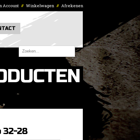
n Account
Winkelwagen
Afrekenen
//
//
NTACT
ODUCTEN
p 32-28