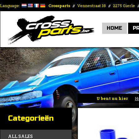
Language:
Crossparts
Vennestraat 18
2275 Gierle
//
//
/
HOME
P
U bent nu hier
H
Categorieën
ALL SALES