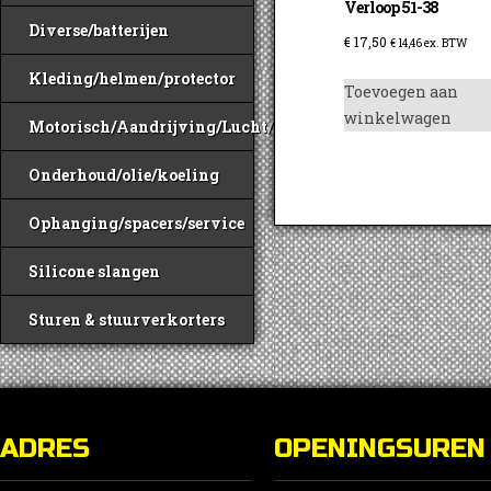
Verloop 51-38
Diverse/batterijen
€
17,50
€
14,46
ex. BTW
Kleding/helmen/protector
Toevoegen aan
winkelwagen
Motorisch/Aandrijving/Lucht/Benzine
Onderhoud/olie/koeling
Ophanging/spacers/service
Silicone slangen
Sturen & stuurverkorters
ADRES
OPENINGSUREN