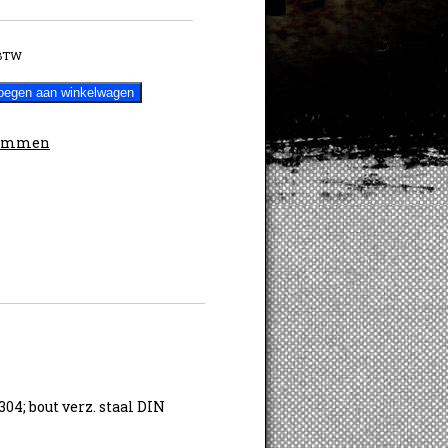
 BTW
oegen aan winkelwagen
emmen
04; bout verz. staal DIN