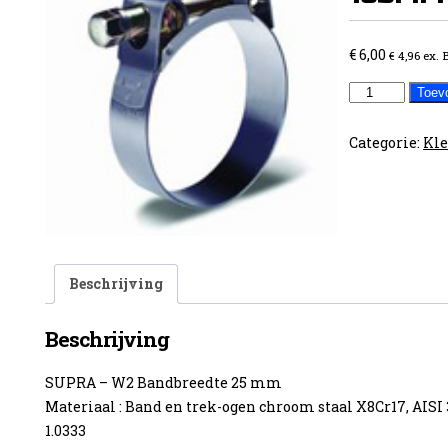
€
6,00
€
4,96
ex.
Klem
Toev
versterkt
98-
Categorie:
Kl
103MM
aantal
Beschrijving
Beschrijving
SUPRA – W2 Bandbreedte 25 mm
Materiaal : Band en trek-ogen chroom staal X8Cr17, AISI 3
1.0333