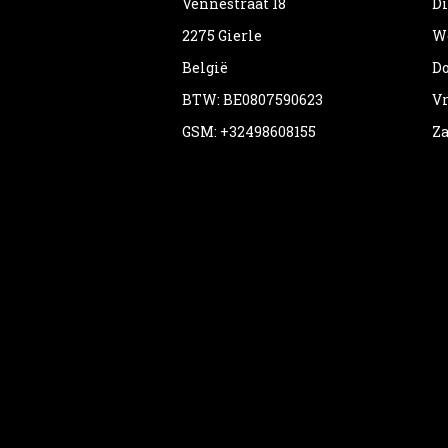
Vennestraat 18
Di
2275 Gierle
Wo
België
Do
BTW: BE0807590623
Vr
GSM: +32498608155
Za