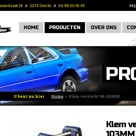
nnestraat 18
2275 Gierle
04 98 60 81 55
Mij
//
//
HOME
PRODUCTEN
OVER ONS
CO
PR
U bent nu hier
Home
»
Klem versterkt 98-103MM
Klem ve
103MM