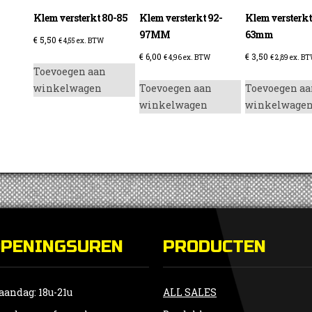
Klem versterkt 80-85
Klem versterkt 92-
Klem versterkt
97MM
63mm
€
5,50
€
4,55
ex. BTW
€
6,00
€
3,50
€
4,96
ex. BTW
€
2,89
ex. B
Toevoegen aan
winkelwagen
Toevoegen aan
Toevoegen aa
winkelwagen
winkelwage
OPENINGSUREN
PRODUCTEN
andag: 18u-21u
ALL SALES