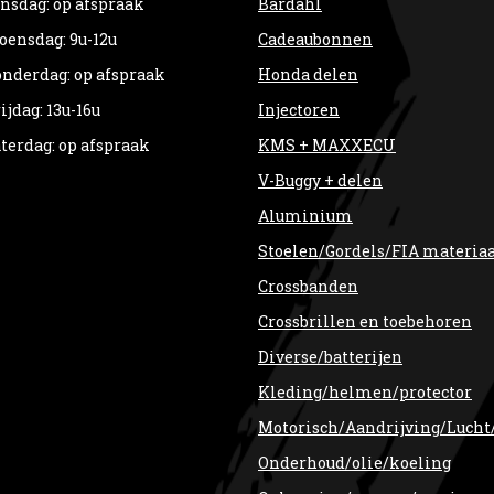
nsdag: op afspraak
Bardahl
ensdag: 9u-12u
Cadeaubonnen
nderdag: op afspraak
Honda delen
ijdag: 13u-16u
Injectoren
terdag: op afspraak
KMS + MAXXECU
V-Buggy + delen
Aluminium
Stoelen/Gordels/FIA materia
Crossbanden
Crossbrillen en toebehoren
Diverse/batterijen
Kleding/helmen/protector
Motorisch/Aandrijving/Lucht
Onderhoud/olie/koeling