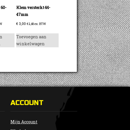
 60-
Klem versterkt 44-
47mm
€
3,00
TW
€
2,48
ex. BTW
n
Toevoegen aan
n
winkelwagen
ACCOUNT
Mijn Account