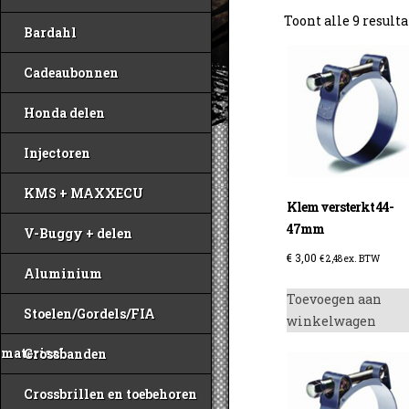
Toont alle 9 result
Bardahl
Cadeaubonnen
Honda delen
Injectoren
KMS + MAXXECU
Klem versterkt 44-
47mm
V-Buggy + delen
€
3,00
€
2,48
ex. BTW
Aluminium
Toevoegen aan
Stoelen/Gordels/FIA
winkelwagen
materiaal
Crossbanden
Crossbrillen en toebehoren