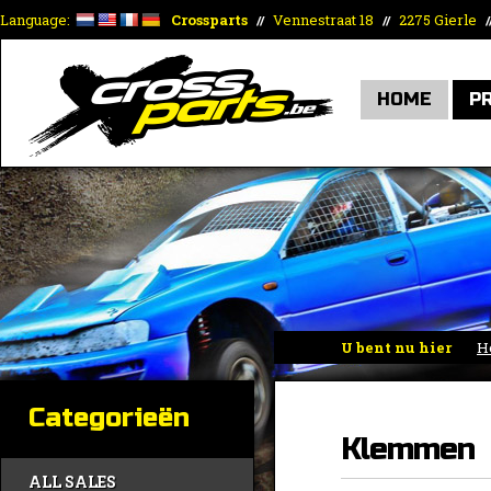
Language:
Crossparts
Vennestraat 18
2275 Gierle
//
//
/
HOME
P
U bent nu hier
H
Categorieën
Klemmen
ALL SALES