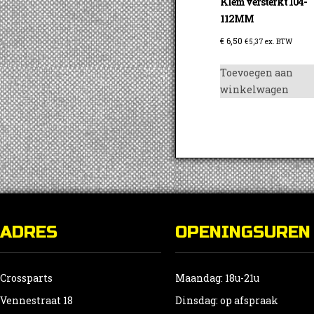
Klem versterkt 104-
112MM
€
6,50
€
5,37
ex. BTW
Toevoegen aan
winkelwagen
ADRES
OPENINGSUREN
Crossparts
Maandag: 18u-21u
Vennestraat 18
Dinsdag: op afspraak