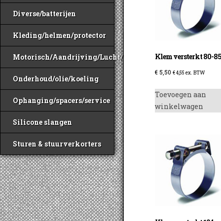
Diverse/batterijen
Kleding/helmen/protector
Klem versterkt 80-8
Motorisch/Aandrijving/Lucht/Benzine
€
5,50
€
4,55
ex. BTW
Onderhoud/olie/koeling
Toevoegen aan
Ophanging/spacers/service
winkelwagen
Silicone slangen
Sturen & stuurverkorters