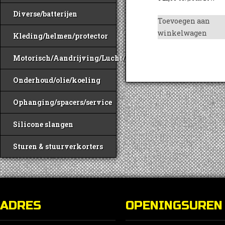
Diverse/batterijen
Toevoegen aan
winkelwagen
Kleding/helmen/protector
Motorisch/Aandrijving/Lucht/Benzine
Onderhoud/olie/koeling
Ophanging/spacers/service
Silicone slangen
Sturen & stuurverkorters
ADRES
OPENINGSUREN