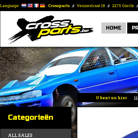
Language:
Crossparts
Vennestraat 18
2275 Gierle
//
//
/
HOME
P
U bent nu hier
H
Categorieën
ALL SALES