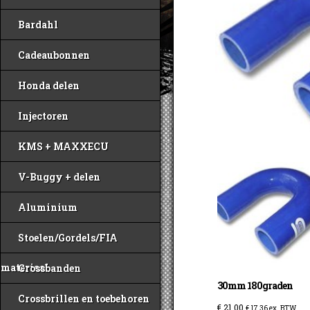
Bardahl
Cadeaubonnen
Honda delen
Injectoren
KMS + MAXXECU
V-Buggy + delen
Aluminium
Stoelen/Gordels/FIA
materiaal
Crossbanden
30mm 180graden
Crossbrillen en toebehoren
€
21,00
€
17,36
ex. BTW