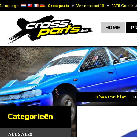
Language:
Crossparts
Vennestraat 18
2275 Gierle
//
//
/
HOME
P
U bent nu hier
H
Categorieën
ALL SALES