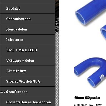
Bardahl
Cadeaubonnen
Honda delen
Injectoren
KMS + MAXXECU
V-Buggy + delen
Aluminium
Stoelen/Gordels/FIA
materiaal
Crossbanden
60mm 180graden
Crossbrillen en toebehoren
€
38,00
€
31,40
ex. BTW