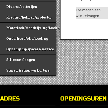
Diverse/batterijen
Toevoegen aan
winkelwagen
Kleding/helmen/protector
Motorisch/Aandrijving/Lucht/Benzine
Onderhoud/olie/koeling
Ophanging/spacers/service
Silicone slangen
Sturen & stuurverkorters
ADRES
OPENINGSUREN