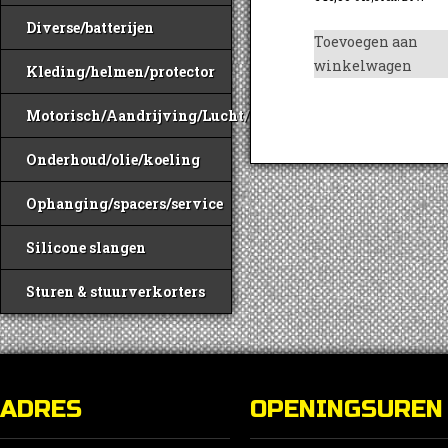
Diverse/batterijen
Toevoegen aan
winkelwagen
Kleding/helmen/protector
Motorisch/Aandrijving/Lucht/Benzine
Onderhoud/olie/koeling
Ophanging/spacers/service
Silicone slangen
Sturen & stuurverkorters
ADRES
OPENINGSUREN