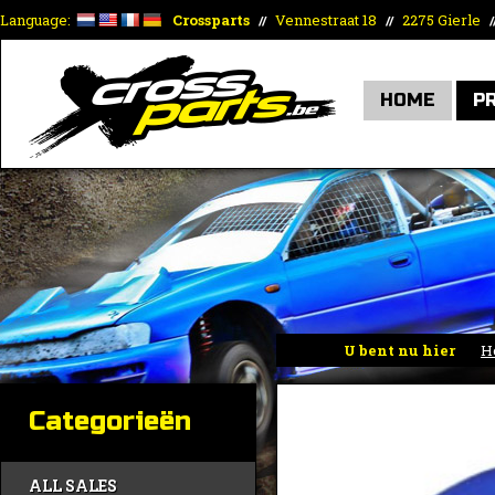
Language:
Crossparts
Vennestraat 18
2275 Gierle
//
//
/
HOME
P
U bent nu hier
H
Categorieën
ALL SALES