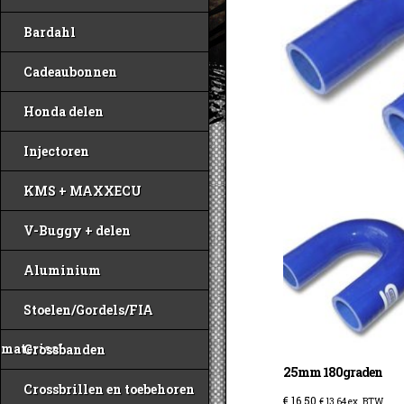
Bardahl
Cadeaubonnen
Honda delen
Injectoren
KMS + MAXXECU
V-Buggy + delen
Aluminium
Stoelen/Gordels/FIA
materiaal
Crossbanden
25mm 180graden
Crossbrillen en toebehoren
€
16,50
€
13,64
ex. BTW