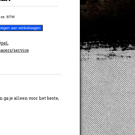
ex. BTW
oegen aan winkelwagen
Opel
,
acers/service
ga je alleen voor het beste,