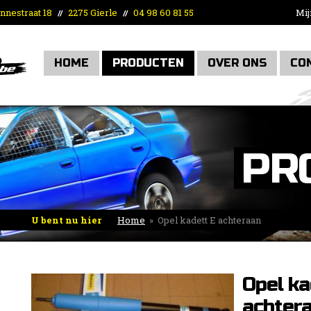
nnestraat 18
2275 Gierle
04 98 60 81 55
Mij
//
//
HOME
PRODUCTEN
OVER ONS
CO
PR
U bent nu hier
Home
»
Opel kadett E achteraan
Opel ka
achter