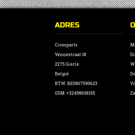
ADRES
Crossparts
Ma
Vennestraat 18
Di
2275 Gierle
Wo
België
Do
BTW: BE0807590623
Vr
GSM: +32498608155
Za