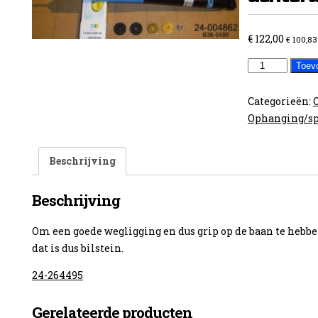
€
122,00
€
100,83
Opel
Toev
kadett
E
Categorieën:
achteraan
Ophanging/sp
aantal
Beschrijving
Beschrijving
Om een goede wegligging en dus grip op de baan te hebben 
dat is dus bilstein.
24-264495
Gerelateerde producten