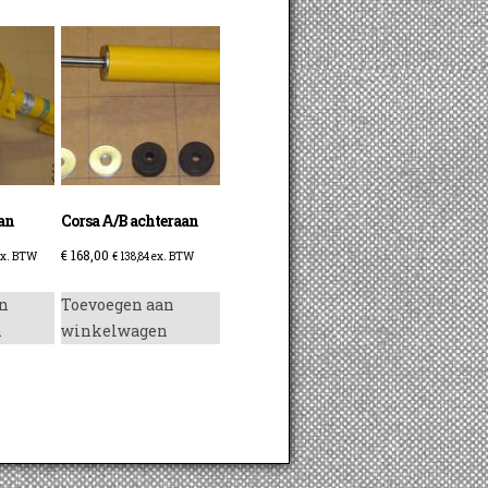
aan
Corsa A/B achteraan
€
168,00
x. BTW
€
138,84
ex. BTW
n
Toevoegen aan
n
winkelwagen