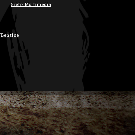
Grèfix Multimedia
/Benzine