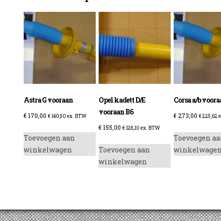
enzine
Astra G vooraan
Opel kadett D/E
Corsa a/b voor
vooraan B6
€
170,00
€
273,00
€
140,50
ex. BTW
€
225,62
e
€
155,00
€
128,10
ex. BTW
Toevoegen aan
Toevoegen aa
winkelwagen
Toevoegen aan
winkelwage
winkelwagen