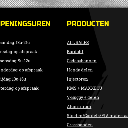
OPENINGSUREN
PRODUCTEN
andag: 18u-21u
ALL SALES
nsdag: op afspraak
Bardahl
ensdag: 9u-12u
Cadeaubonnen
nderdag: op afspraak
Honda delen
ijdag: 13u-16u
Injectoren
terdag: op afspraak
KMS + MAXXECU
V-Buggy + delen
Aluminium
Stoelen/Gordels/FIA materia
Crossbanden