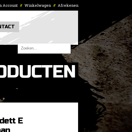
n Account
Winkelwagen
Afrekenen
//
//
NTACT
ODUCTEN
dett E
aan