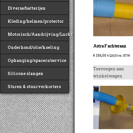
Diverse/batterijen
Kleding/helmen/protector
Motorisch/Aandrijving/Lucht/Benzine
Astra F achteraan
Onderhoud/olie/koeling
€
156,00
€
128,93
ex. BTW
Ophanging/spacers/service
Toevoegen aan
Silicone slangen
winkelwagen
Sturen & stuurverkorters