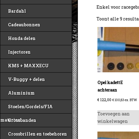
Enkel voor racegebr
Bardahl
Toont alle 9 result
Cadeaubonnen
Honda delen
Injectoren
KMS + MAXXECU
V-Buggy + delen
Opel kadett E
achteraan
Aluminium
€
122,00
€
100,83
ex. BTW
Stoelen/Gordels/FIA
Toevoegen aan
materiaal
Crossbanden
winkelwagen
Crossbrillen en toebehoren