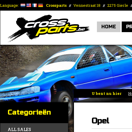
Language:
Crossparts
Vennestraat 18
2275 Gierle
//
//
/
HOME
P
U bent nu hier
H
Categorieën
Opel
ALL SALES