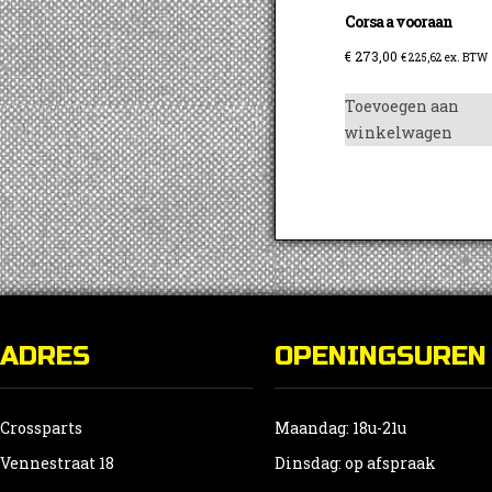
Corsa a vooraan
€
273,00
€
225,62
ex. BTW
Toevoegen aan
winkelwagen
ADRES
OPENINGSUREN
Crossparts
Maandag: 18u-21u
Vennestraat 18
Dinsdag: op afspraak