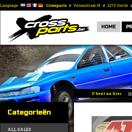
Language:
Crossparts
Vennestraat 18
2275 Gierle
//
//
/
HOME
P
U bent nu hier
H
Categorieën
ALL SALES