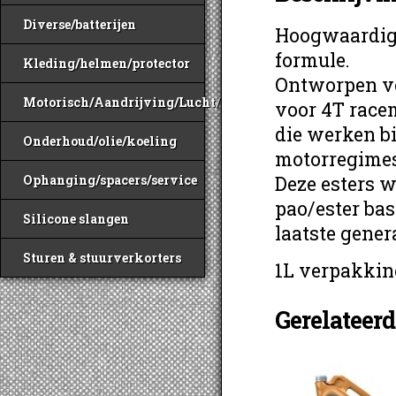
Diverse/batterijen
Hoogwaardige
formule.
Kleding/helmen/protector
Ontworpen voo
Motorisch/Aandrijving/Lucht/Benzine
voor 4T race
die werken b
Onderhoud/olie/koeling
motorregimes
Deze esters 
Ophanging/spacers/service
pao/ester bas
Silicone slangen
laatste genera
Sturen & stuurverkorters
1L verpakkin
Gerelateer