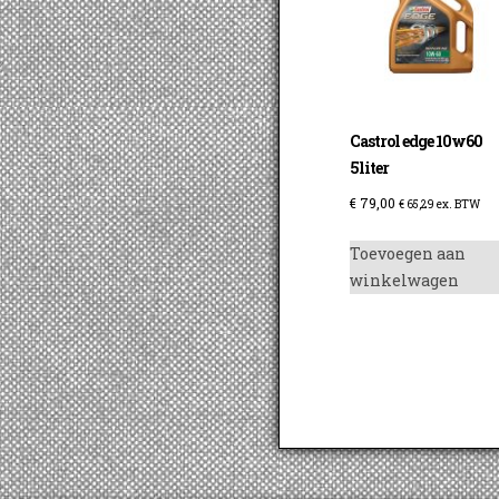
Castrol edge 10w60
5liter
€
79,00
€
65,29
ex. BTW
Toevoegen aan
winkelwagen