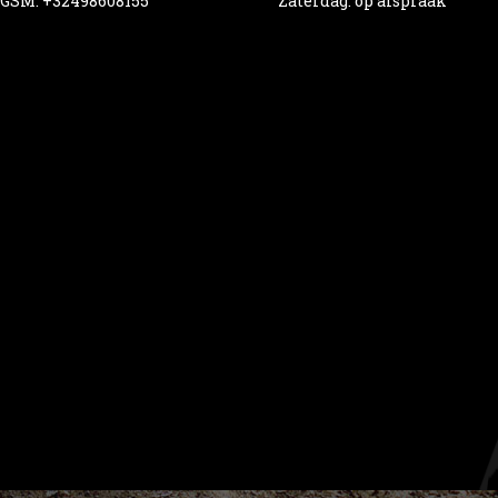
GSM: +32498608155
Zaterdag: op afspraak