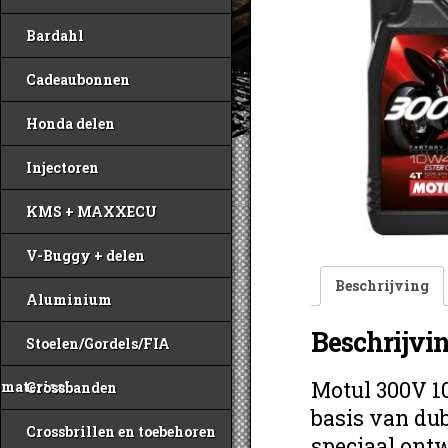
Bardahl
Cadeaubonnen
Honda delen
Injectoren
KMS + MAXXECU
V-Buggy + delen
Beschrijving
Aluminium
Beschrijvi
Stoelen/Gordels/FIA
Motul 300V 1
materiaal
Crossbanden
basis van dub
Crossbrillen en toebehoren
speciaal ont