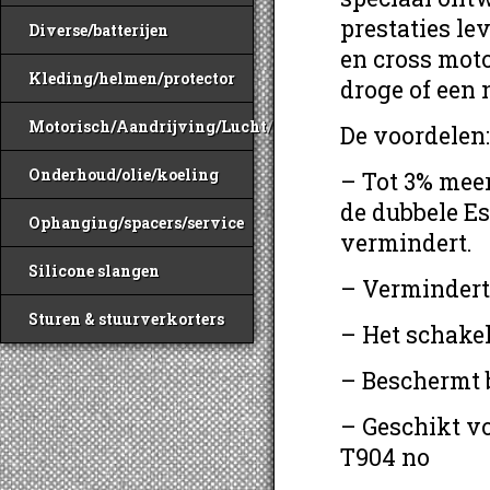
prestaties le
Diverse/batterijen
en cross moto
Kleding/helmen/protector
droge of een 
Motorisch/Aandrijving/Lucht/Benzine
De voordelen:
Onderhoud/olie/koeling
– Tot 3% mee
de dubbele Es
Ophanging/spacers/service
vermindert.
Silicone slangen
– Vermindert 
Sturen & stuurverkorters
– Het schakel
– Beschermt 
– Geschikt vo
T904 no