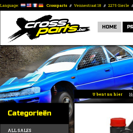
Language:
Crossparts
Vennestraat 18
2275 Gierle
//
//
/
HOME
P
U bent nu hier
H
Categorieën
ALL SALES