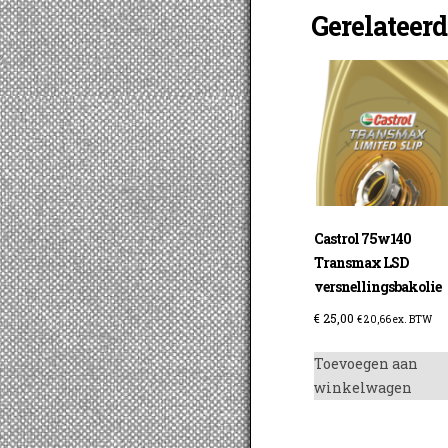
Gerelateer
Castrol 75w140
Transmax LSD
versnellingsbakolie
€
25,00
€
20,66
ex. BTW
Toevoegen aan
winkelwagen