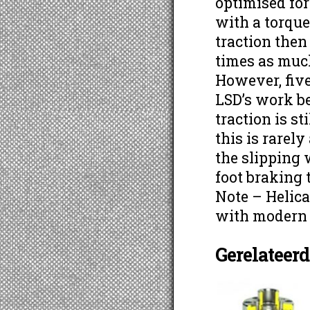
optimised for
with a torque
traction then
times as much
However, five 
LSD’s work b
traction is st
this is rarel
the slipping 
foot braking 
Note – Helic
with modern 
Gerelateer