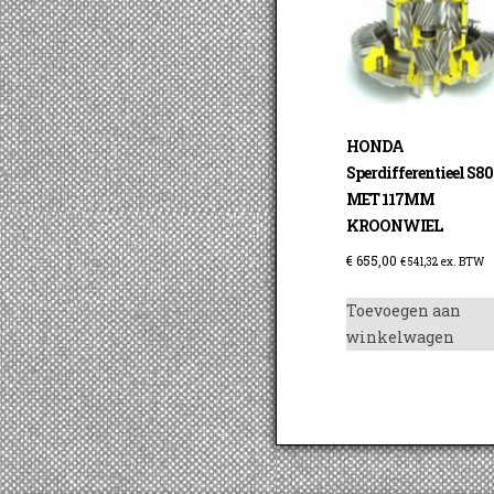
HONDA
Sperdifferentieel S80
MET 117MM
KROONWIEL
€
655,00
€
541,32
ex. BTW
Toevoegen aan
winkelwagen