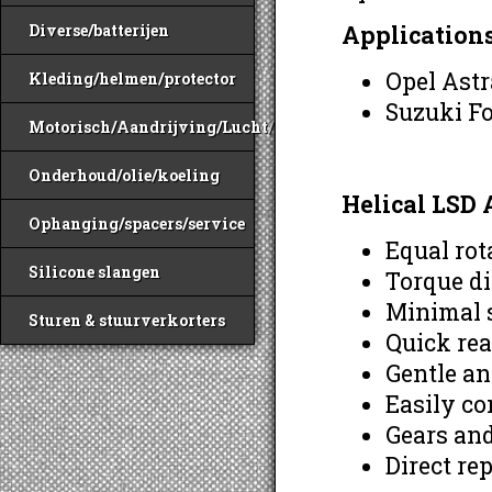
Applications
Diverse/batterijen
Opel Astr
Kleding/helmen/protector
Suzuki F
Motorisch/Aandrijving/Lucht/Benzine
Onderhoud/olie/koeling
Helical LSD 
Ophanging/spacers/service
Equal rot
Silicone slangen
Torque di
Minimal s
Sturen & stuurverkorters
Quick rea
Gentle a
Easily co
Gears and
Direct re