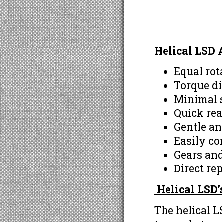
Helical LSD
Equal rot
Torque di
Minimal s
Quick rea
Gentle a
Easily co
Gears and
Direct re
Helical LSD
The helical LS