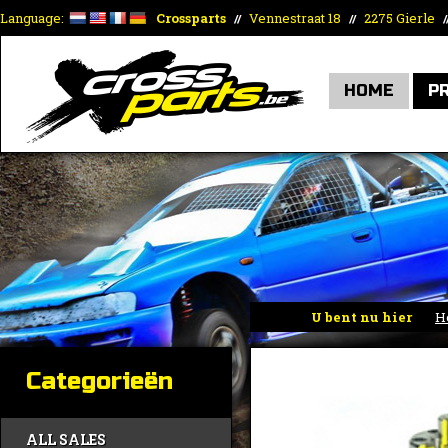
Language:
Crossparts
Vennestraat 18
2275 Gierle
//
//
/
HOME
P
U bent nu hier
H
F28
Categorieën
ALL SALES