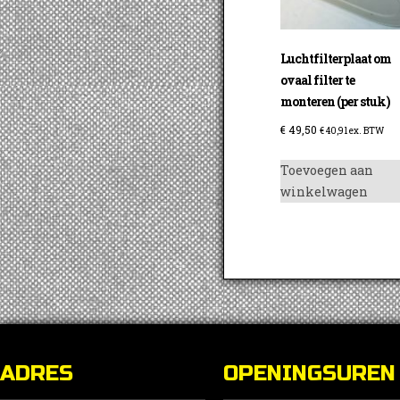
Luchtfilterplaat om
ovaal filter te
monteren (per stuk)
€
49,50
€
40,91
ex. BTW
Toevoegen aan
winkelwagen
ADRES
OPENINGSUREN