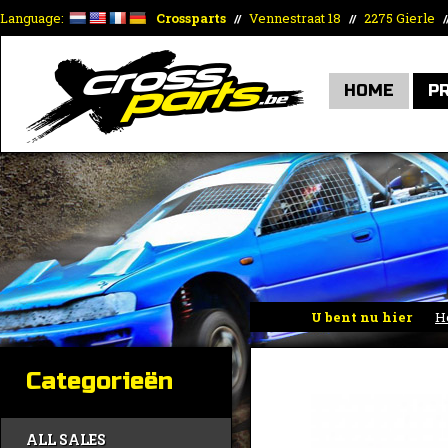
Language:
Crossparts
Vennestraat 18
2275 Gierle
//
//
/
HOME
P
U bent nu hier
H
Categorieën
ALL SALES