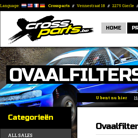
Language:
Crossparts
Vennestraat 18
2275 Gierle
//
//
/
HOME
P
OVAALFILTER
U bent nu hier
H
toebehoren
»
K&N
Categorieën
Ovaalfilte
ALL SALES