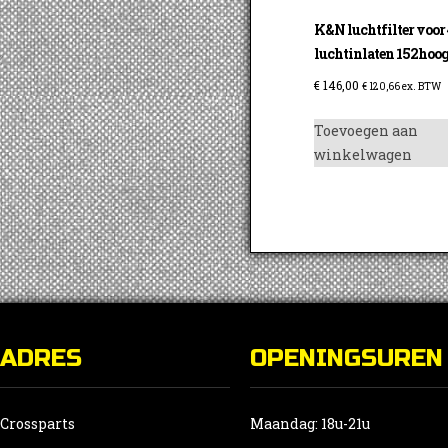
K&N luchtfilter voor 
luchtinlaten 152hoo
€
146,00
€
120,66
ex. BTW
Toevoegen aan
winkelwagen
ADRES
OPENINGSUREN
Crossparts
Maandag: 18u-21u