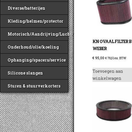
Diverse/batterijen
Kleding/helmen/protector
Motorisch/Aandrijving/Lucht/Benzine
KN OVAAL FILTER 
Onderhoud/olie/koeling
WEBER
€
95,00
€
78,51
ex. BTW
Ophanging/spacers/service
Toevoegen aan
Silicone slangen
winkelwagen
Sturen & stuurverkorters