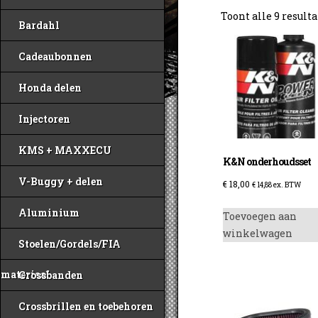
Toont alle 9 result
Bardahl
Cadeaubonnen
Honda delen
Injectoren
KMS + MAXXECU
K&N onderhoudsset
V-Buggy + delen
€
18,00
€
14,88
ex. BTW
Aluminium
Toevoegen aan
winkelwagen
Stoelen/Gordels/FIA
materiaal
Crossbanden
Crossbrillen en toebehoren